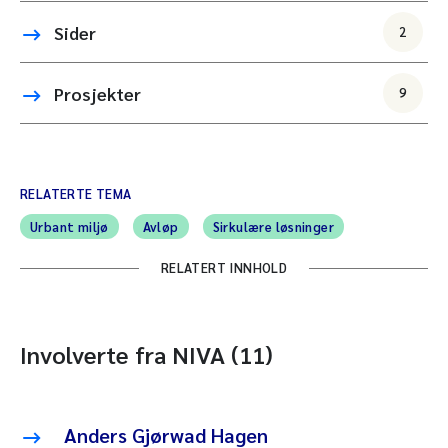
Sider
2
Prosjekter
9
RELATERTE TEMA
Urbant miljø
Avløp
Sirkulære løsninger
RELATERT INNHOLD
Involverte fra NIVA (11)
Anders Gjørwad Hagen