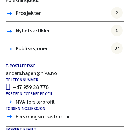
Prosjekter
2
Nyhetsartikler
1
Publikasjoner
37
E-POSTADRESSE
anders.hagen@niva.no
TELEFONNUMMER
+47 959 28 778
EKSTERN FORSKERPROFIL
NVA forskerprofil
FORSKNINGSSEKSJON
Forskningsinfrastruktur
EKSPERTISEFELT