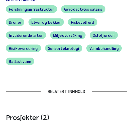
Forskningsinfrastruktur
Gyrodactylus salaris
Droner
Elver og bekker
Fiskevelferd
Invaderende arter
Miljøovervåking
Oslofjorden
Risikovurdering
Sensorteknologi
Vannbehandling
Ballastvann
RELATERT INNHOLD
Prosjekter (2)