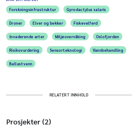
Forskningsinfrastruktur
Gyrodactylus salaris
Droner
Elver og bekker
Fiskevelferd
Invaderende arter
Miljøovervåking
Oslofjorden
Risikovurdering
Sensorteknologi
Vannbehandling
Ballastvann
RELATERT INNHOLD
Prosjekter (2)