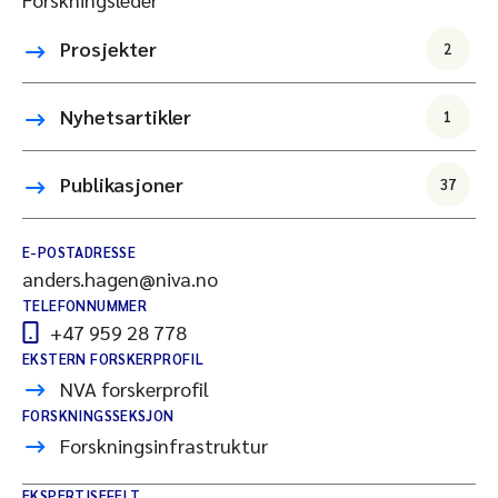
Prosjekter
2
Nyhetsartikler
1
Publikasjoner
37
E-POSTADRESSE
anders.hagen@niva.no
TELEFONNUMMER
+47 959 28 778
EKSTERN FORSKERPROFIL
NVA forskerprofil
FORSKNINGSSEKSJON
Forskningsinfrastruktur
EKSPERTISEFELT