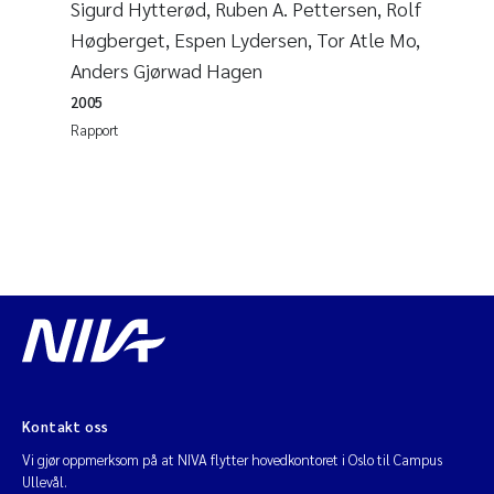
Sigurd Hytterød, Ruben A. Pettersen, Rolf
Høgberget, Espen Lydersen, Tor Atle Mo,
Anders Gjørwad Hagen
2005
Rapport
Kontakt oss
Vi gjør oppmerksom på at NIVA flytter hovedkontoret i Oslo til Campus
Ullevål.