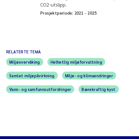
CO2-utslipp.
Prosjektperiode:
2021
-
2025
RELATERTE TEMA
Miljøovervåking
Helhetlig miljøforvaltning
Samlet miljøpåvirkning
Miljø- og klimaendringer
Vann- og samfunnsutfordringer
Bærekraftig kyst