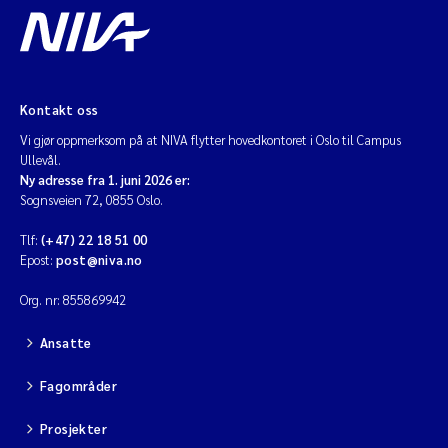
Kontakt oss
Vi gjør oppmerksom på at NIVA flytter hovedkontoret i Oslo til Campus
Ullevål.
Ny adresse fra 1. juni 2026 er:
Sognsveien 72, 0855 Oslo.
Tlf:
(+47) 22 18 51 00
Epost:
post@niva.no
Org. nr: 855869942
Ansatte
Fagområder
Prosjekter