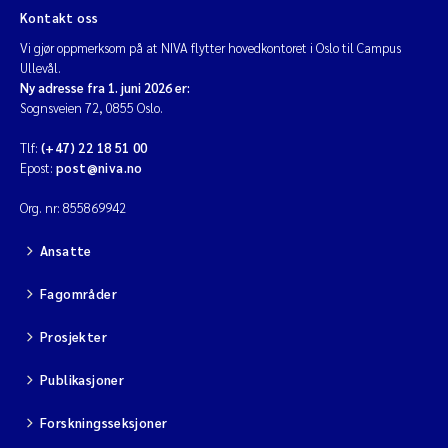
Kontakt oss
Vi gjør oppmerksom på at NIVA flytter hovedkontoret i Oslo til Campus
Ullevål.
Ny adresse fra 1. juni 2026 er:
Sognsveien 72, 0855 Oslo.
Tlf:
(+47) 22 18 51 00
Epost:
post@niva.no
Org. nr: 855869942
Ansatte
Fagområder
Prosjekter
Publikasjoner
Forskningsseksjoner