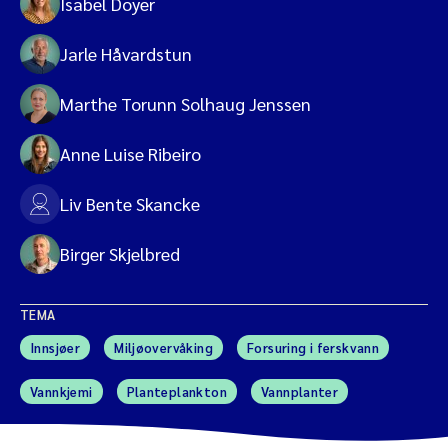
Isabel Doyer
Jarle Håvardstun
Marthe Torunn Solhaug Jenssen
Anne Luise Ribeiro
Liv Bente Skancke
Birger Skjelbred
TEMA
Innsjøer
Miljøovervåking
Forsuring i ferskvann
Vannkjemi
Planteplankton
Vannplanter