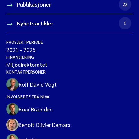
Publikasjoner
22
Nyhetsartikler
1
PROSJEKTPERIODE
2021
-
2025
FINANSIERING
Miljødirektoratet
KONTAKTPERSONER
Rolf David Vogt
INVOLVERTE FRA NIVA
Roar Brænden
Benoit Olivier Demars