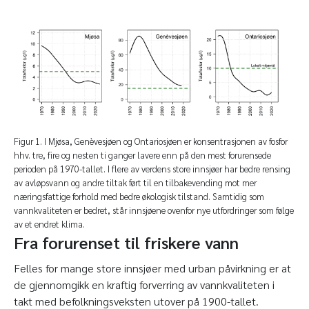
Figur 1. I Mjøsa, Genèvesjøen og Ontariosjøen er konsentrasjonen av fosfor
hhv. tre, fire og nesten ti ganger lavere enn på den mest forurensede
perioden på 1970-tallet. I flere av verdens store innsjøer har bedre rensing
av avløpsvann og andre tiltak ført til en tilbakevending mot mer
næringsfattige forhold med bedre økologisk tilstand. Samtidig som
vannkvaliteten er bedret, står innsjøene ovenfor nye utfordringer som følge
av et endret klima.
Fra forurenset til friskere vann
Felles for mange store innsjøer med urban påvirkning er at
de gjennomgikk en kraftig forverring av vannkvaliteten i
takt med befolkningsveksten utover på 1900-tallet.