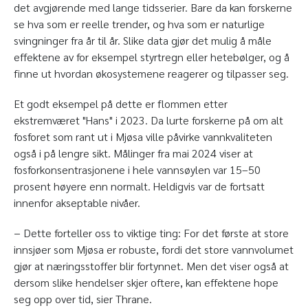
det avgjørende med lange tidsserier. Bare da kan forskerne
se hva som er reelle trender, og hva som er naturlige
svingninger fra år til år. Slike data gjør det mulig å måle
effektene av for eksempel styrtregn eller hetebølger, og å
finne ut hvordan økosystemene reagerer og tilpasser seg.
Et godt eksempel på dette er flommen etter
ekstremværet "Hans" i 2023. Da lurte forskerne på om alt
fosforet som rant ut i Mjøsa ville påvirke vannkvaliteten
også i på lengre sikt. Målinger fra mai 2024 viser at
fosforkonsentrasjonene i hele vannsøylen var 15–50
prosent høyere enn normalt. Heldigvis var de fortsatt
innenfor akseptable nivåer.
− Dette forteller oss to viktige ting: For det første at store
innsjøer som Mjøsa er robuste, fordi det store vannvolumet
gjør at næringsstoffer blir fortynnet. Men det viser også at
dersom slike hendelser skjer oftere, kan effektene hope
seg opp over tid, sier Thrane.