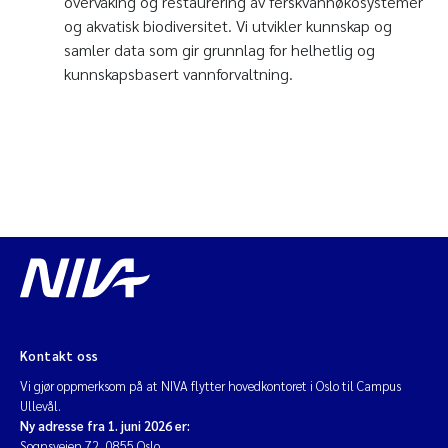
overvåking og restaurering av ferskvannøkosystemer
og akvatisk biodiversitet. Vi utvikler kunnskap og
samler data som gir grunnlag for helhetlig og
kunnskapsbasert vannforvaltning.
Kontakt oss
Vi gjør oppmerksom på at NIVA flytter hovedkontoret i Oslo til Campus
Ullevål.
Ny adresse fra 1. juni 2026 er:
Sognsveien 72, 0855 Oslo.