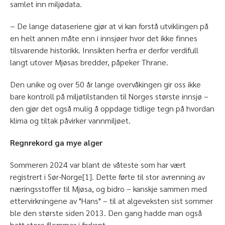
samlet inn miljødata.
− De lange dataseriene gjør at vi kan forstå utviklingen på
en helt annen måte enn i innsjøer hvor det ikke finnes
tilsvarende historikk. Innsikten herfra er derfor verdifull
langt utover Mjøsas bredder, påpeker Thrane.
Den unike og over 50 år lange overvåkingen gir oss ikke
bare kontroll på miljøtilstanden til Norges største innsjø –
den gjør det også mulig å oppdage tidlige tegn på hvordan
klima og tiltak påvirker vannmiljøet.
Regnrekord ga mye alger
Sommeren 2024 var blant de våteste som har vært
registrert i Sør-Norge[1]. Dette førte til stor avrenning av
næringsstoffer til Mjøsa, og bidro – kanskje sammen med
ettervirkningene av "Hans" – til at algeveksten sist sommer
ble den største siden 2013. Den gang hadde man også
hatt store flommer i forkant.