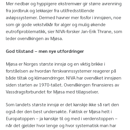
Mer nedbør og hyppigere ekstremvær gir større avrenning
fra jordbruk og lekkasjer fra utilfredsstillende
avløpssystemer. Dermed havner mer fosfor i innsjøen, noe
som gir gode vekstvilkår for alger og mulig økende
eutrofiproblematikk, sier NIVA-forsker Jan-Erik Thrane, som
leder overvåkingen av Mjøsa.
God tilstand – men nye utfordringer
Mjøsa er Norges største innsjø og en viktig brikke i
forståelsen av hvordan ferskvannssystemer reagerer på
både tiltak og klimaendringer. NIVA har overvåket innsjøen
siden starten av 1970-tallet. Overvåkingen finansieres av
Vassdragsforbundet for Mjøsa med tilløpselver.
Som landets største innsjø er det kanskje ikke så rart den
også der den best undersøkte. Faktisk er Mjøsa helt i
Europatoppen – ja kanskje til og med i verdenstoppen –
når det gjelder hvor lenge og hvor systematisk man har