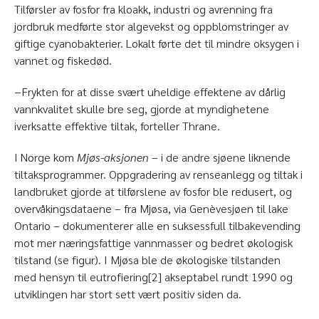
Tilførsler av fosfor fra kloakk, industri og avrenning fra
jordbruk medførte stor algevekst og oppblomstringer av
giftige cyanobakterier. Lokalt førte det til mindre oksygen i
vannet og fiskedød.
−Frykten for at disse svært uheldige effektene av dårlig
vannkvalitet skulle bre seg, gjorde at myndighetene
iverksatte effektive tiltak, forteller Thrane.
I Norge kom
Mjøs-aksjonen
– i de andre sjøene liknende
tiltaksprogrammer. Oppgradering av renseanlegg og tiltak i
landbruket gjorde at tilførslene av fosfor ble redusert, og
overvåkingsdataene – fra Mjøsa, via Genèvesjøen til lake
Ontario – dokumenterer alle en suksessfull tilbakevending
mot mer næringsfattige vannmasser og bedret økologisk
tilstand (se figur). I Mjøsa ble de økologiske tilstanden
med hensyn til eutrofiering[2] akseptabel rundt 1990 og
utviklingen har stort sett vært positiv siden da.