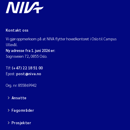
Kontakt oss
Vi gjør oppmerksom på at NIVA flytter hovedkontoret i Oslo til Campus
Ullevål.
Ny adresse fra 1. juni 2026 er:
Sognsveien 72, 0855 Oslo.
Tlf:
(+47) 22 18 51 00
Epost:
post@niva.no
Org. nr: 855869942
Ansatte
Fagområder
Prosjekter