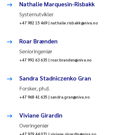
Nathalie Marquesin-Risbakk
Systemutvikler
+47 982 15 469 | nathalie.risbakk@niva.no
Roar Brænden
Senioringeniør
+47 992 63 635 | roar.branden@niva.no
Sandra Stadniczenko Gran
Forsker, ph.d.
+47 968 41 635 | sandra.gran@niva.no
Viviane Girardin
Overingeniør
+47 979 44 071 | viviane.girardin@niva.no