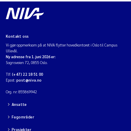
Kontakt oss
Vi gjør oppmerksom på at NIVA flytter hovedkontoret i Oslo til Campus
Ullevål.
Ny adresse fra 1. juni 2026 er:
Sognsveien 72, 0855 Oslo.
Tlf:
(+47) 22 18 51 00
Epost:
post@niva.no
Org. nr: 855869942
Ansatte
Fagområder
Prosjekter