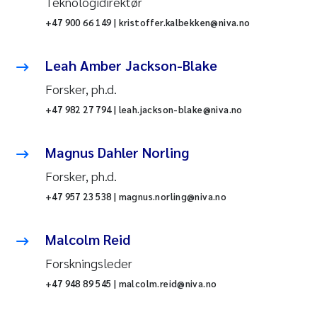
Teknologidirektør
+47 900 66 149 | kristoffer.kalbekken@niva.no
Leah Amber Jackson-Blake
Forsker, ph.d.
+47 982 27 794 | leah.jackson-blake@niva.no
Magnus Dahler Norling
Forsker, ph.d.
+47 957 23 538 | magnus.norling@niva.no
Malcolm Reid
Forskningsleder
+47 948 89 545 | malcolm.reid@niva.no