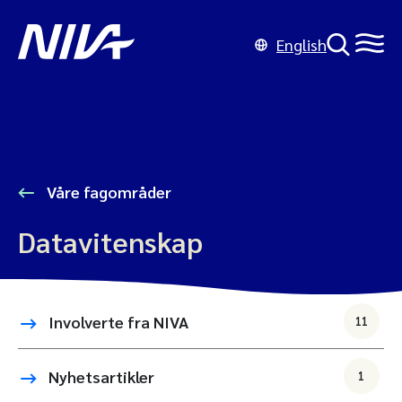
English
Våre fagområder
Datavitenskap
Involverte fra NIVA
11
Nyhetsartikler
1