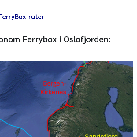
FerryBox-ruter
onom Ferrybox i Oslofjorden: