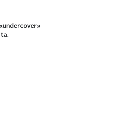
l «undercover»
ta.