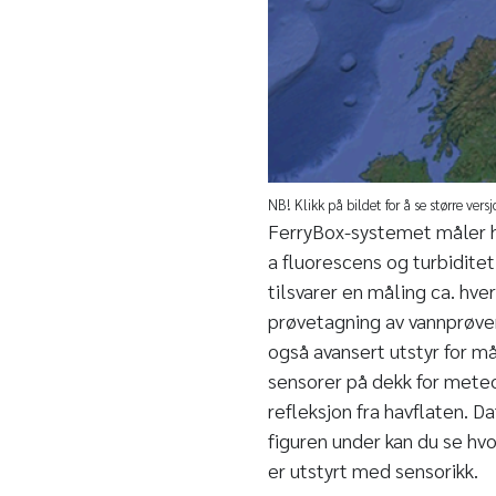
NB! Klikk på bildet for å se større versj
FerryBox-systemet måler hv
a fluorescens og turbiditet
tilsvarer en måling ca. hv
prøvetagning av vannprøver 
også avansert utstyr for m
sensorer på dekk for meteo
refleksjon fra havflaten. D
figuren under kan du se hv
er utstyrt med sensorikk.