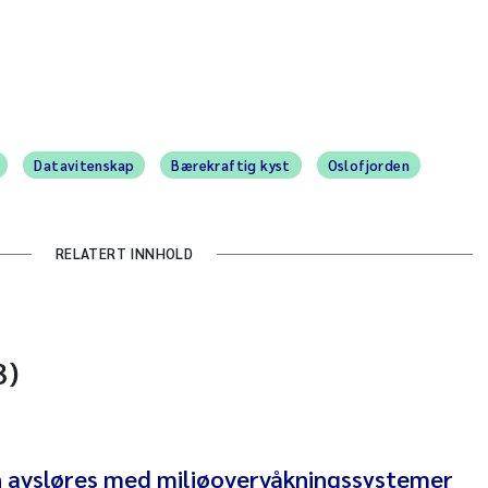
Datavitenskap
Bærekraftig kyst
Oslofjorden
RELATERT INNHOLD
3)
an avsløres med miljøovervåkningssystemer