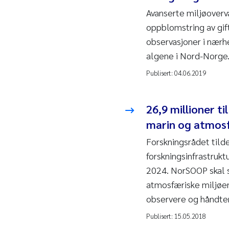
Avanserte miljøovervå
oppblomstring av gif
observasjoner i nærh
algene i Nord-Norge
Publisert:
04.06.2019
26,9 millioner ti
marin og atmosf
Forskningsrådet tild
forskningsinfrastrukt
2024. NorSOOP skal s
atmosfæriske miljøene,
observere og håndter
Publisert:
15.05.2018