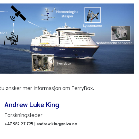
du ønsker mer informasjon om FerryBox.
Andrew Luke King
Forskningsleder
+47 982 27 725 | andrew.king@niva.no