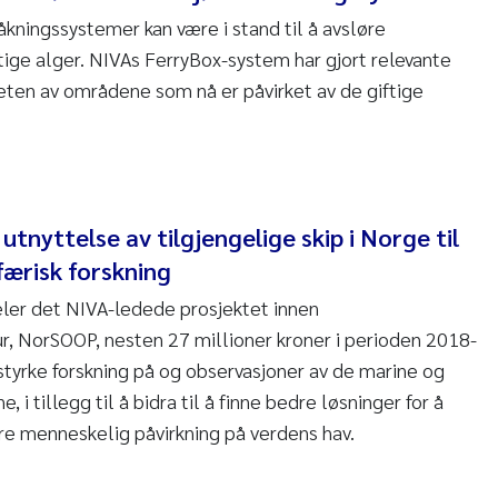
kningssystemer kan være i stand til å avsløre
tige alger. NIVAs FerryBox-system har gjort relevante
eten av områdene som nå er påvirket av de giftige
.
l utnyttelse av tilgjengelige skip i Norge til
ærisk forskning
eler det NIVA-ledede prosjektet innen
ur, NorSOOP, nesten 27 millioner kroner i perioden 2018-
tyrke forskning på og observasjoner av de marine og
 i tillegg til å bidra til å finne bedre løsninger for å
e menneskelig påvirkning på verdens hav.