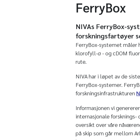
FerryBox
NIVAs FerryBox-syste
forskningsfartøyer s
FerryBox-systemet måler hv
klorofyll-
a
- og cDOM fluore
rute.
NIVA har i løpet av de sist
FerryBox-systemer. FerryB
forskningsinfrastrukturen
N
Informasjonen vi genererer 
internasjonale forsknings- 
oversikt over våre nåværend
på skip som går mellom Ark