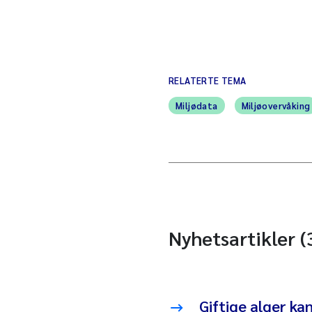
RELATERTE TEMA
Miljødata
Miljøovervåking
Nyhetsartikler (
Giftige alger k