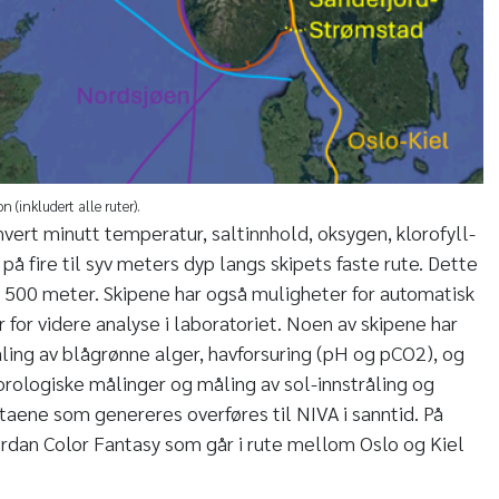
on (inkludert alle ruter).
ert minutt temperatur, saltinnhold, oksygen, klorofyll-
 på fire til syv meters dyp langs skipets faste rute. Dette
er 500 meter. Skipene har også muligheter for automatisk
for videre analyse i laboratoriet. Noen av skipene har
åling av blågrønne alger, havforsuring (pH og pCO2), og
rologiske målinger og måling av sol-innstråling og
ataene som genereres overføres til NIVA i sanntid. På
ordan Color Fantasy som går i rute mellom Oslo og Kiel