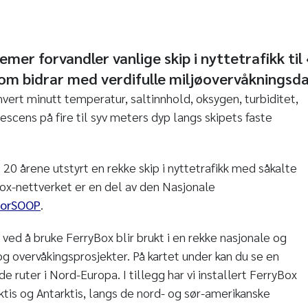
mer forvandler vanlige skip i nyttetrafikk ti
om bidrar med verdifulle miljøovervåkningsda
ert minutt temperatur, saltinnhold, oksygen, turbiditet,
scens på fire til syv meters dyp langs skipets faste
e 20 årene utstyrt en rekke skip i nyttetrafikk med såkalte
ox-nettverket er en del av den Nasjonale
orSOOP
.
ved å bruke FerryBox blir brukt i en rekke nasjonale og
og overvåkingsprosjekter. På kartet under kan du se en
e ruter i Nord-Europa. I tillegg har vi installert FerryBox
tis og Antarktis, langs de nord- og sør-amerikanske