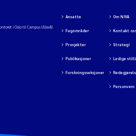
Ansatte
Om NIVA
ntoret i Oslo til Campus Ullevål.
Fagområder
Kontakt os
Prosjekter
Strategi
Publikasjoner
Ledige still
Forskningsseksjoner
Redegjørel
Personvern