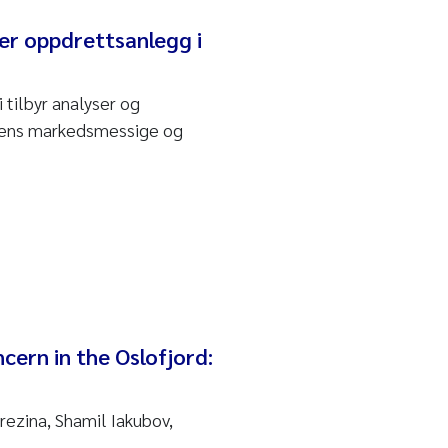
er oppdrettsanlegg i
 tilbyr analyser og
gens markedsmessige og
ern in the Oslofjord:
ezina, Shamil Iakubov,