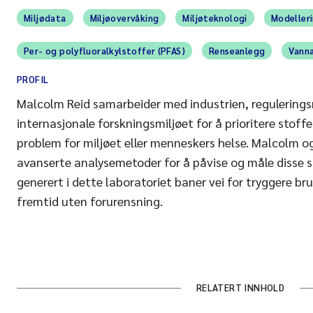
Miljødata
Miljøovervåking
Miljøteknologi
Modeller
Per- og polyfluoralkylstoffer (PFAS)
Renseanlegg
Vann
PROFIL
Malcolm Reid samarbeider med industrien, regulering
internasjonale forskningsmiljøet for å prioritere stoff
problem for miljøet eller menneskers helse. Malcolm o
avanserte analysemetoder for å påvise og måle disse s
generert i dette laboratoriet baner vei for tryggere bru
fremtid uten forurensning.
RELATERT INNHOLD