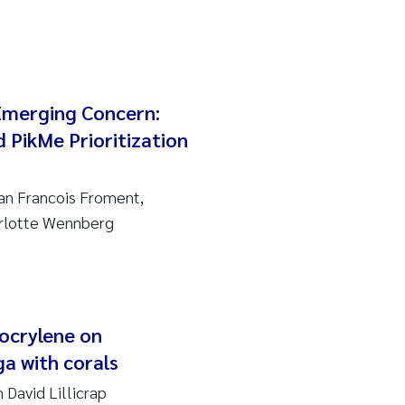
Emerging Concern:
 PikMe Prioritization
an Francois Froment,
arlotte Wennberg
tocrylene on
ga with corals
David Lillicrap