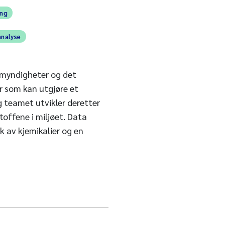
ing
analyse
smyndigheter og det
er som kan utgjøre et
g teamet utvikler deretter
toffene i miljøet. Data
k av kjemikalier og en