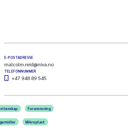
E-POSTADRESSE
malcolm.reid@niva.no
TELEFONNUMMER
+47 948 89 545
vitenskap
Forurensning
gemidler
Mikroplast