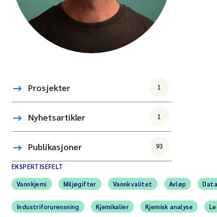
Prosjekter
1
Nyhetsartikler
1
Publikasjoner
93
EKSPERTISEFELT
Vannkjemi
Miljøgifter
Vannkvalitet
Avløp
Data
Industriforurensning
Kjemikalier
Kjemisk analyse
Le