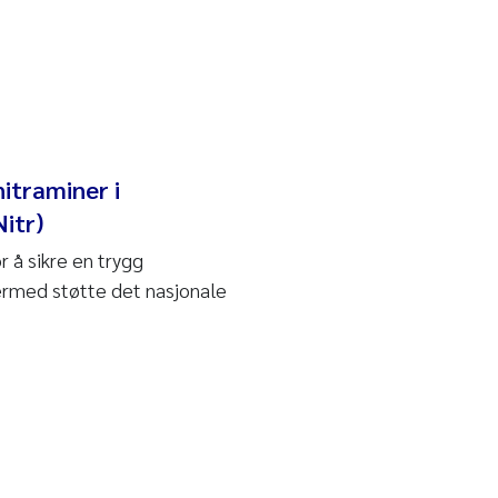
itraminer i
itr)
r å sikre en trygg
ermed støtte det nasjonale