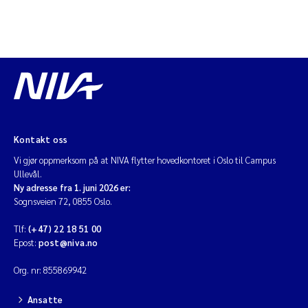
Kontakt oss
Vi gjør oppmerksom på at NIVA flytter hovedkontoret i Oslo til Campus
Ullevål.
Ny adresse fra 1. juni 2026 er:
Sognsveien 72, 0855 Oslo.
Tlf:
(+47) 22 18 51 00
Epost:
post@niva.no
Org. nr: 855869942
Ansatte