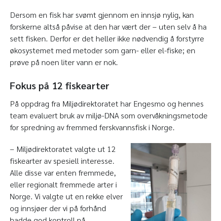
Dersom en fisk har svømt gjennom en innsjø nylig, kan
forskerne altså påvise at den har vært der – uten selv å ha
sett fisken. Derfor er det heller ikke nødvendig å forstyrre
økosystemet med metoder som garn- eller el-fiske; en
prøve på noen liter vann er nok.
Fokus på 12 fiskearter
På oppdrag fra Miljødirektoratet har Engesmo og hennes
team evaluert bruk av miljø-DNA som overvåkningsmetode
for spredning av fremmed ferskvannsfisk i Norge.
– Miljødirektoratet valgte ut 12
fiskearter av spesiell interesse.
Alle disse var enten fremmede,
eller regionalt fremmede arter i
Norge. Vi valgte ut en rekke elver
og innsjøer der vi på forhånd
hadde god kontroll på