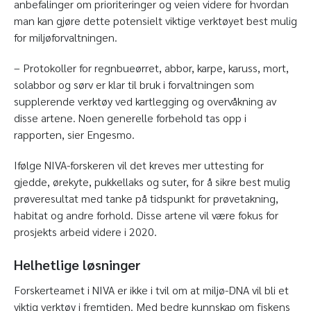
anbefalinger om prioriteringer og veien videre for hvordan
man kan gjøre dette potensielt viktige verktøyet best mulig
for miljøforvaltningen.
– Protokoller for regnbueørret, abbor, karpe, karuss, mort,
solabbor og sørv er klar til bruk i forvaltningen som
supplerende verktøy ved kartlegging og overvåkning av
disse artene. Noen generelle forbehold tas opp i
rapporten, sier Engesmo.
Ifølge NIVA-forskeren vil det kreves mer uttesting for
gjedde, ørekyte, pukkellaks og suter, for å sikre best mulig
prøveresultat med tanke på tidspunkt for prøvetakning,
habitat og andre forhold. Disse artene vil være fokus for
prosjekts arbeid videre i 2020.
Helhetlige løsninger
Forskerteamet i NIVA er ikke i tvil om at miljø-DNA vil bli et
viktig verktøy i fremtiden. Med bedre kunnskap om fiskens