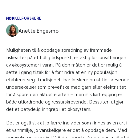
NØKKELFORSKERE
Anette Engesmo
Muligheten til å oppdage spredning av fremmede
fiskearter på et tidlig tidspunkt, er viktig for forvaltningen
av økosystemer i vann. På den måten er det er mulig å
sette i gang tiltak for å forhindre at en ny populasjon
etablerer seg. Tradisjonelt har forskere brukt tidskrevende
undersøkelser som prøvefiske med garn eller elektrisitet
for å spore den aktuelle arten – men slik kartlegging er
både utfordrende og ressurskrevende. Dessuten utgjør
det et betydelig inngrep i et økosystem.
Det er også slik at jo færre individer som finnes av en art i
et vannmiljø, jo vanskeligere er det å oppdage dem. Med
fremveksten av miljø-DNA de seneste årene, har imidlertid