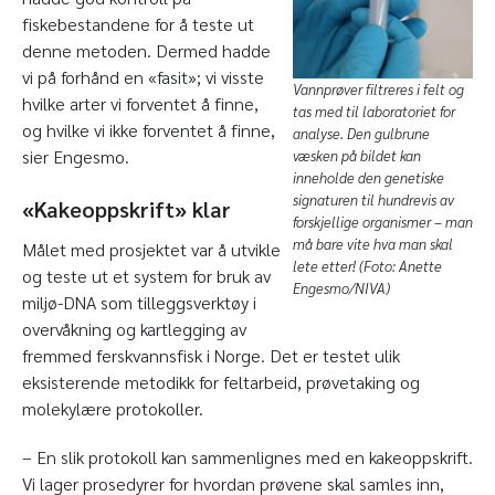
fiskebestandene for å teste ut
denne metoden. Dermed hadde
vi på forhånd en «fasit»; vi visste
Vannprøver filtreres i felt og
hvilke arter vi forventet å finne,
tas med til laboratoriet for
og hvilke vi ikke forventet å finne,
analyse. Den gulbrune
sier Engesmo.
væsken på bildet kan
inneholde den genetiske
signaturen til hundrevis av
«Kakeoppskrift» klar
forskjellige organismer – man
må bare vite hva man skal
Målet med prosjektet var å utvikle
lete etter! (Foto: Anette
og teste ut et system for bruk av
Engesmo/NIVA)
miljø-DNA som tilleggsverktøy i
overvåkning og kartlegging av
fremmed ferskvannsfisk i Norge. Det er testet ulik
eksisterende metodikk for feltarbeid, prøvetaking og
molekylære protokoller.
– En slik protokoll kan sammenlignes med en kakeoppskrift.
Vi lager prosedyrer for hvordan prøvene skal samles inn,