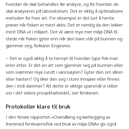
hvordan de skal behandles før analyse, og for hvordan de
skal analyseres på laboratorium. Det er viktig å optimalisere
metoden for hver art. For eksempel er det lurt å hente
prøver når fisken er mest aktiv. Det er nemlig da den lekker
mest DNA ut i miljøet. Det vil være mye mer miljø-DNA til
stede når fisken gyter enn når den bare står på bunnen og
gjemmer seg, forklarer Engesmo.
– Det er også viktig å ta hensyn til hvordan type fisk man
leter etter. Er det en art som gjemmer seg på bunnen eller
som svømmer mye rundt i vannsøylen? Gyter den om våren
eller høsten? Og liker den seg i store innsjøer eller finnes
den i små dammer? Alt dette er viktige spørsmål vi stiller
oss i det videre prosjektarbeidet, sier forskeren.
Protokoller klare til bruk
I den ferske rapporten «Overvåking og kartlegging av
fremmed ferskvannsfisk ved bruk av miljø-DNA» gis også