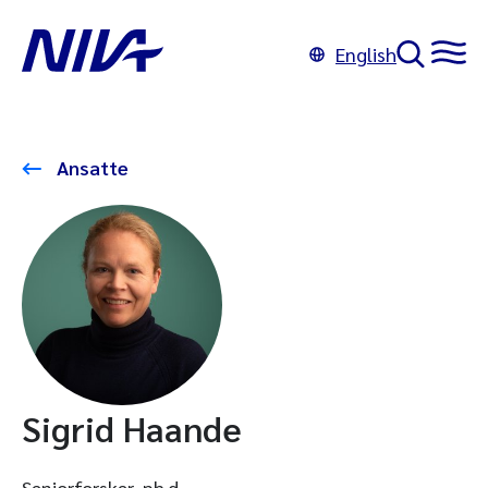
English
Ansatte
Sigrid Haande
Seniorforsker, ph.d.