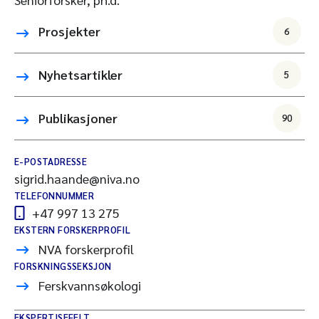
Prosjekter
6
Nyhetsartikler
5
Publikasjoner
90
E-POSTADRESSE
sigrid.haande@niva.no
TELEFONNUMMER
+47 997 13 275
EKSTERN FORSKERPROFIL
NVA forskerprofil
FORSKNINGSSEKSJON
Ferskvannsøkologi
EKSPERTISEFELT