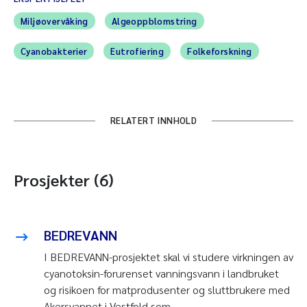
Miljøovervåking
Algeoppblomstring
Cyanobakterier
Eutrofiering
Folkeforskning
RELATERT INNHOLD
Prosjekter (6)
BEDREVANN
I BEDREVANN-prosjektet skal vi studere virkningen av
cyanotoksin-forurenset vanningsvann i landbruket
og risikoen for matprodusenter og sluttbrukere med
Akersvannet i Vestfold som