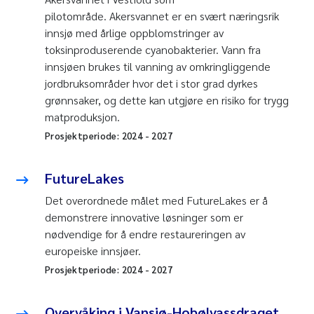
pilotområde. Akersvannet er en svært næringsrik
innsjø med årlige oppblomstringer av
toksinproduserende cyanobakterier. Vann fra
innsjøen brukes til vanning av omkringliggende
jordbruksområder hvor det i stor grad dyrkes
grønnsaker, og dette kan utgjøre en risiko for trygg
matproduksjon.
Prosjektperiode:
2024
-
2027
FutureLakes
Det overordnede målet med FutureLakes er å
demonstrere innovative løsninger som er
nødvendige for å endre restaureringen av
europeiske innsjøer.
Prosjektperiode:
2024
-
2027
Overvåking i Vansjø-Hobølvassdraget