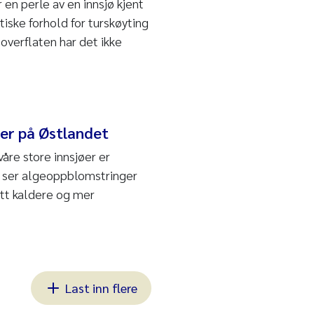
r en perle av en innsjø kjent
stiske forhold for turskøyting
overflaten har det ikke
øer på Østlandet
åre store innsjøer er
i ser algeoppblomstringer
itt kaldere og mer
Last inn flere