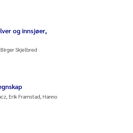
ver og innsjøer,
 Birger Skjelbred
regnskap
úcz, Erik Framstad, Hanno