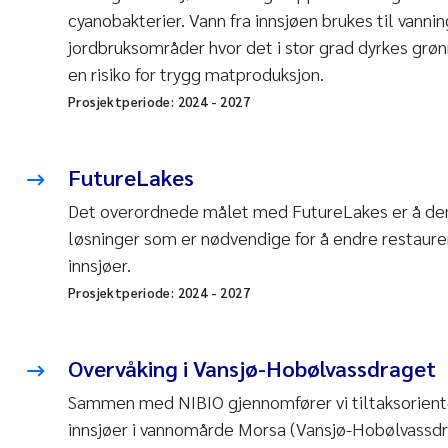
cyanobakterier. Vann fra innsjøen brukes til vann
jordbruksområder hvor det i stor grad dyrkes grøn
en risiko for trygg matproduksjon.
Prosjektperiode:
2024
-
2027
FutureLakes
Det overordnede målet med FutureLakes er å de
løsninger som er nødvendige for å endre restaure
innsjøer.
Prosjektperiode:
2024
-
2027
Overvåking i Vansjø-Hobølvassdraget
Sammen med NIBIO gjennomfører vi tiltaksorienter
innsjøer i vannomårde Morsa (Vansjø-Hobølvassdr