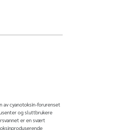
n av cyanotoksin-forurenset
dusenter og sluttbrukere
rsvannet er en svært
 toksinproduserende