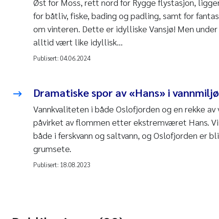
Øst for Moss, rett nord for Rygge flystasjon, ligge
for båtliv, fiske, bading og padling, samt for fanta
om vinteren. Dette er idylliske Vansjø! Men under 
alltid vært like idyllisk…
Publisert:
04.06.2024
Dramatiske spor av «Hans» i vannmilj
Vannkvaliteten i både Oslofjorden og en rekke av v
påvirket av flommen etter ekstremværet Hans. V
både i ferskvann og saltvann, og Oslofjorden er bl
grumsete.
Publisert:
18.08.2023