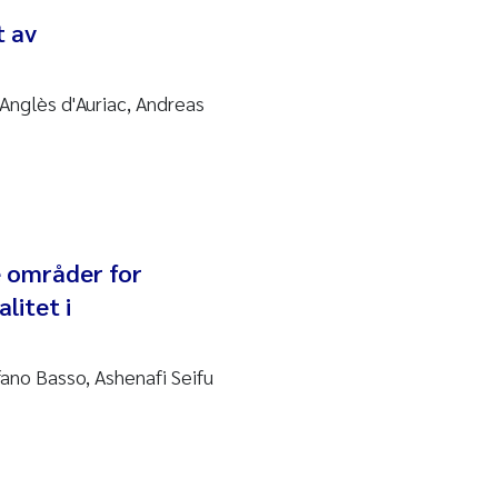
t av
Anglès d'Auriac, Andreas
re områder for
litet i
ano Basso, Ashenafi Seifu