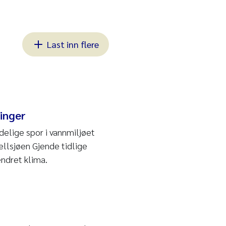
Last inn flere
inger
elige spor i vannmiljøet
jellsjøen Gjende tidlige
ndret klima.