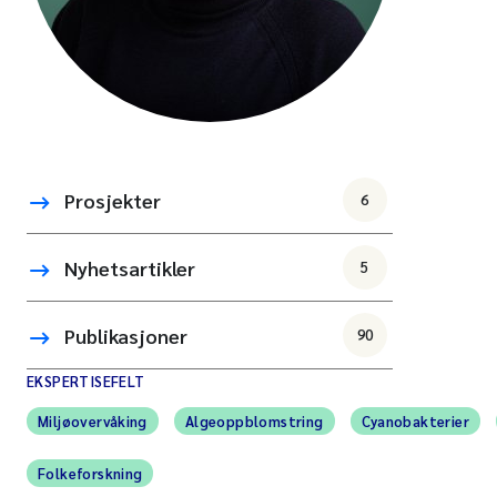
Prosjekter
6
Nyhetsartikler
5
Publikasjoner
90
EKSPERTISEFELT
Miljøovervåking
Algeoppblomstring
Cyanobakterier
Folkeforskning