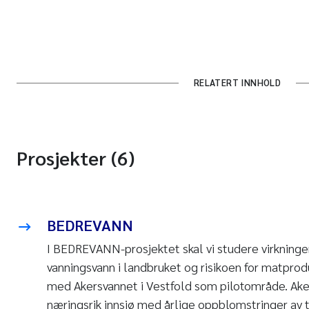
RELATERT INNHOLD
Prosjekter (6)
BEDREVANN
I BEDREVANN-prosjektet skal vi studere virkninge
vanningsvann i landbruket og risikoen for matpro
med Akersvannet i Vestfold som pilotområde. Ake
næringsrik innsjø med årlige oppblomstringer av