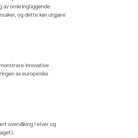
ing av omkringliggende
nsaker, og dette kan utgjøre
monstrere innovative
ringen av europeiske
t overvåking i elver og
aget).