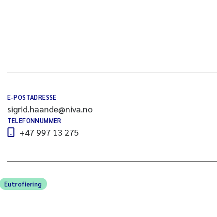
E-POSTADRESSE
sigrid.haande@niva.no
TELEFONNUMMER
+47 997 13 275
Eutrofiering