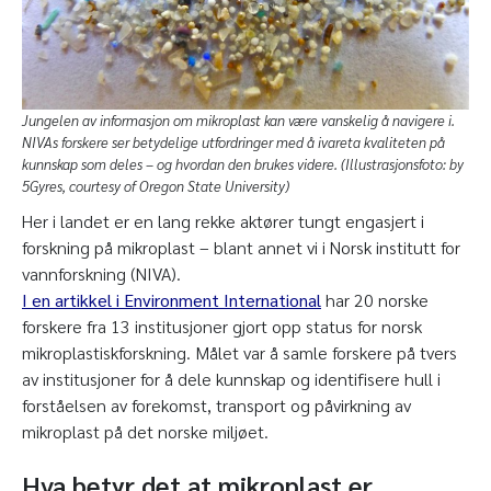
Jungelen av informasjon om mikroplast kan være vanskelig å navigere i.
NIVAs forskere ser betydelige utfordringer med å ivareta kvaliteten på
kunnskap som deles – og hvordan den brukes videre. (Illustrasjonsfoto: by
5Gyres, courtesy of Oregon State University)
Her i landet er en lang rekke aktører tungt engasjert i
forskning på mikroplast – blant annet vi i Norsk institutt for
vannforskning (NIVA).
I en artikkel i Environment International
har 20 norske
forskere fra 13 institusjoner gjort opp status for norsk
mikroplastiskforskning. Målet var å samle forskere på tvers
av institusjoner for å dele kunnskap og identifisere hull i
forståelsen av forekomst, transport og påvirkning av
mikroplast på det norske miljøet.
Hva betyr det at mikroplast er