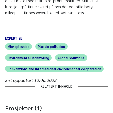
også i møte med mikroplastproblematikken. Slik kan vi
kanskje også finne svaret på hva det egentlig betyr at
mikroplast finnes «overalt» i miljøet rundt oss.
EXPERTISE
Microplastics
Plastic pollution
Environmental Monitoring
Global solutions
Conventions and international environmental cooperation
Sist oppdatert
12.06.2023
RELATERT INNHOLD
Prosjekter (1)