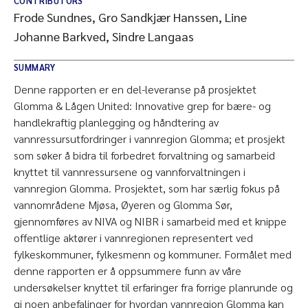
CONTRIBUTORS
Frode Sundnes, Gro Sandkjær Hanssen, Line
Johanne Barkved, Sindre Langaas
SUMMARY
Denne rapporten er en del-leveranse på prosjektet
Glomma & Lågen United: Innovative grep for bære- og
handlekraftig planlegging og håndtering av
vannressursutfordringer i vannregion Glomma; et prosjekt
som søker å bidra til forbedret forvaltning og samarbeid
knyttet til vannressursene og vannforvaltningen i
vannregion Glomma. Prosjektet, som har særlig fokus på
vannområdene Mjøsa, Øyeren og Glomma Sør,
gjennomføres av NIVA og NIBR i samarbeid med et knippe
offentlige aktører i vannregionen representert ved
fylkeskommuner, fylkesmenn og kommuner. Formålet med
denne rapporten er å oppsummere funn av våre
undersøkelser knyttet til erfaringer fra forrige planrunde og
gi noen anbefalinger for hvordan vannregion Glomma kan