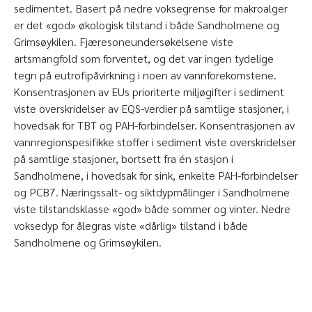
sedimentet. Basert på nedre voksegrense for makroalger
er det «god» økologisk tilstand i både Sandholmene og
Grimsøykilen. Fjæresoneundersøkelsene viste
artsmangfold som forventet, og det var ingen tydelige
tegn på eutrofipåvirkning i noen av vannforekomstene.
Konsentrasjonen av EUs prioriterte miljøgifter i sediment
viste overskridelser av EQS-verdier på samtlige stasjoner, i
hovedsak for TBT og PAH-forbindelser. Konsentrasjonen av
vannregionspesifikke stoffer i sediment viste overskridelser
på samtlige stasjoner, bortsett fra én stasjon i
Sandholmene, i hovedsak for sink, enkelte PAH-forbindelser
og PCB7. Næringssalt- og siktdypmålinger i Sandholmene
viste tilstandsklasse «god» både sommer og vinter. Nedre
voksedyp for ålegras viste «dårlig» tilstand i både
Sandholmene og Grimsøykilen.