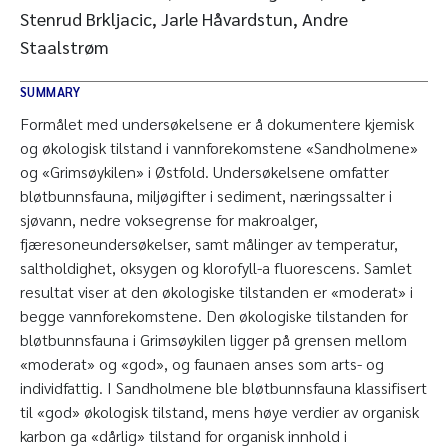
Stenrud Brkljacic, Jarle Håvardstun, Andre
Staalstrøm
SUMMARY
Formålet med undersøkelsene er å dokumentere kjemisk
og økologisk tilstand i vannforekomstene «Sandholmene»
og «Grimsøykilen» i Østfold. Undersøkelsene omfatter
bløtbunnsfauna, miljøgifter i sediment, næringssalter i
sjøvann, nedre voksegrense for makroalger,
fjæresoneundersøkelser, samt målinger av temperatur,
saltholdighet, oksygen og klorofyll-a fluorescens. Samlet
resultat viser at den økologiske tilstanden er «moderat» i
begge vannforekomstene. Den økologiske tilstanden for
bløtbunnsfauna i Grimsøykilen ligger på grensen mellom
«moderat» og «god», og faunaen anses som arts- og
individfattig. I Sandholmene ble bløtbunnsfauna klassifisert
til «god» økologisk tilstand, mens høye verdier av organisk
karbon ga «dårlig» tilstand for organisk innhold i