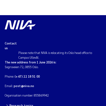
Contact
us
Please note that NIVA is relocating its Oslo head office to
Campus Ullevål.
The new address from 1 June 2026 is:
Sognsveien 72, 0855 Oslo.
Phone:
(+47) 22 18 51 00
Email:
post@niva.no
Organisation number: 855869942
Research topics