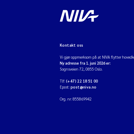
Kontakt oss
Vi gjør oppmerksom på at NIVA flytter hovedko
Ny adresse fra 1. juni 2026 er:
Sognsveien 72, 0855 Oslo.
Tlf:
(+47) 22 18 51 00
Epost:
post@niva.no
Org. nr: 855869942