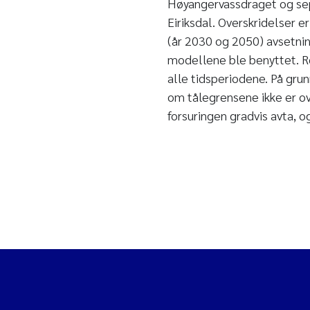
Høyangervassdraget og sep
Eiriksdal. Overskridelser 
(år 2030 og 2050) avsetni
modellene ble benyttet. Re
alle tidsperiodene. På grun
om tålegrensene ikke er ov
forsuringen gradvis avta, o