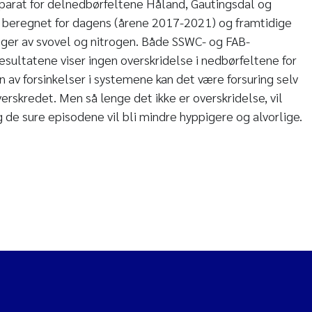
arat for delnedbørfeltene Håland, Gautingsdal og
er beregnet for dagens (årene 2017-2021) og framtidige
nger av svovel og nitrogen. Både SSWC- og FAB-
sultatene viser ingen overskridelse i nedbørfeltene for
n av forsinkelser i systemene kan det være forsuring selv
erskredet. Men så lenge det ikke er overskridelse, vil
g de sure episodene vil bli mindre hyppigere og alvorlige.