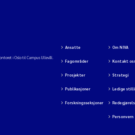
Ansatte
Om NIVA
ntoret i Oslo til Campus Ullevål.
Fagområder
Kontakt os
Prosjekter
Strategi
Publikasjoner
Ledige still
Forskningsseksjoner
Redegjørel
Personvern