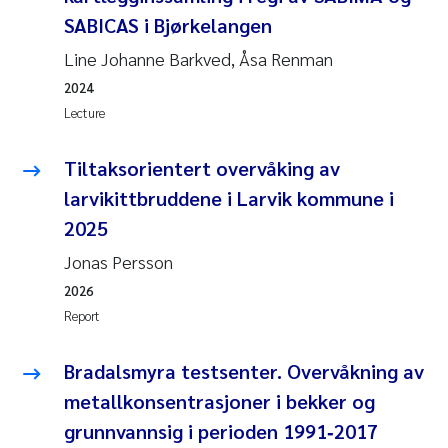
SABICAS i Bjørkelangen
Roar Brænden
Line Johanne Barkved, Åsa Renman
Prem Chand
2024
Lecture
Erling Aarhus Bratsberg
Tiltaksorientert overvåking av
Susan Skogtvedt Røed
larvikittbruddene i Larvik kommune i
2025
Medyan Esam Ghareeb
Jonas Persson
Froukje Maria Platjouw
2026
Report
Elianne Dunthorn Egge
Bradalsmyra testsenter. Overvåkning av
Heleen de Wit
metallkonsentrasjoner i bekker og
grunnvannsig i perioden 1991‐2017
Wenche Eikrem