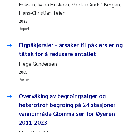
Synne Authén Andresen
Eriksen, Ivana Huskova, Morten André Bergan,
Hans-Christian Teien
Svetlana Pakhomova
2023
Report
Jonny Beyer
Elgpåkjørsler - årsaker til påkjørsler og
Knut Erik Tollefsen
tiltak for å redusere antallet
Samantha Goncalves Prat
Hege Gundersen
2005
Øyvind Tangen Ødegaard
Poster
Debhasish Bhakta
Overvåking av begroingsalger og
heterotrof begroing på 24 stasjoner i
Jarle Håvardstun
vannområde Glomma sør for Øyeren
2011-2023
James Edward Sample