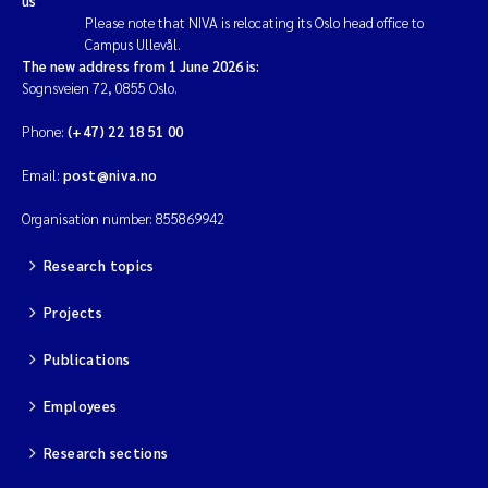
us
Please note that NIVA is relocating its Oslo head office to
Solrun Figenschau Skjellum
Campus Ullevål.
The new address from 1 June 2026 is:
Anne Luise Ribeiro
Sognsveien 72, 0855 Oslo.
Phone:
(+47) 22 18 51 00
Hans Fredrik V Braaten
Email:
post@niva.no
Andreas Ballot
Organisation number: 855869942
Camilla H C Hagman
Research topics
Saskia Trubbach
Projects
Publications
Anders Gjørwad Hagen
Employees
Katharina Bjarnar Løken
Research sections
Dag Øystein Hjermann