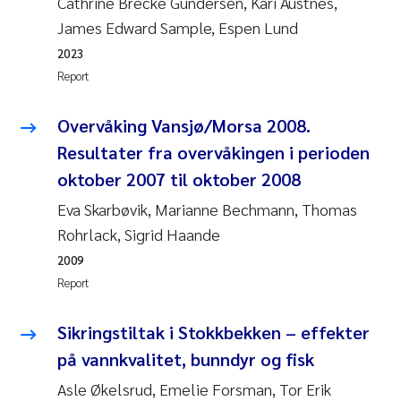
Cathrine Brecke Gundersen, Kari Austnes,
James Edward Sample, Espen Lund
Kasper Hancke
2023
Report
Richard Garth James Bellerby
Overvåking Vansjø/Morsa 2008.
Espen Lund
Resultater fra overvåkingen i perioden
oktober 2007 til oktober 2008
Bjørnar Andre Beylich
Eva Skarbøvik, Marianne Bechmann, Thomas
Nathalie Marquesin-Risbakk
Rohrlack, Sigrid Haande
2009
Peter Stig Hansen
Report
Marit Villø
Sikringstiltak i Stokkbekken – effekter
på vannkvalitet, bunndyr og fisk
Susanne Jøntvedt Jørgensen
Asle Økelsrud, Emelie Forsman, Tor Erik