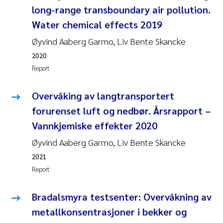
Tânia Cristina Gomes
long-range transboundary air pollution.
Water chemical effects 2019
Sondre Meland
Øyvind Aaberg Garmo, Liv Bente Skancke
Sindre Langaas
2020
Report
Thorjørn Larssen
Overvåking av langtransportert
Pål Molander
forurenset luft og nedbør. Årsrapport –
Vannkjemiske effekter 2020
Merete Schøyen
Øyvind Aaberg Garmo, Liv Bente Skancke
Elisabeth Støhle Rødland
2021
Report
Elisabeth Lie
Bradalsmyra testsenter: Overvåkning av
Aina Charlotte Wennberg
metallkonsentrasjoner i bekker og