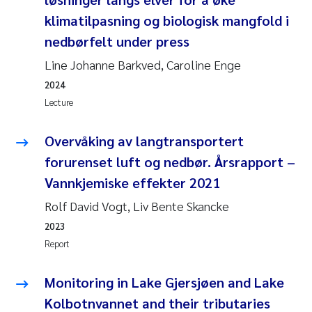
Susanne Claudia Schneider
2018
klimatilpasning og biologisk mangfold i
nedbørfelt under press​
Philip Wallhead
2017
Line Johanne Barkved, Caroline Enge
Sara Calabrese
2024
2016
Lecture
Ole-Kristian Hess-Erga
2015
Overvåking av langtransportert
Caroline Mengeot
2014
forurenset luft og nedbør. Årsrapport –
Vannkjemiske effekter 2021
Paulo Mira Fernandes
2013
Rolf David Vogt, Liv Bente Skancke
Bibiana Gomez Crespo
2023
2012
Report
Kari Austnes
2011
Monitoring in Lake Gjersjøen and Lake
Laura Friedrich
2010
Kolbotnvannet and their tributaries