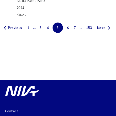
Maia Røst Kile
Erik Höglund
2024
Report
Rita Næss
Previous
1
...
3
4
5
6
7
...
153
Next
Sabine Marty
Marijana Stenrud Brkljacic
Ailbhe Lisette Macken
Anders Ruus
Diya Chakravorty
Leah Amber Jackson-Blake
Cathrine Brecke Gundersen
Contact