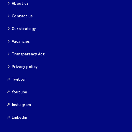
About us
Magnus Dahler Norling
Contact us
Marianne Olsen
Our strategy
Marc Anglès d'Auriac
Vacancies
Transparency Act
Jonas Persson
Privacy policy
Malcolm Reid
Twitter
Viviane Girardin
Youtube
Isabel Seifert-Dähnn
Instagram
Joachim Tørum Johansen
Linkedin
Nina Aasgaard