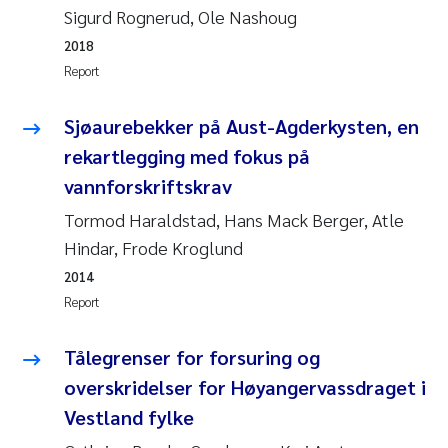
Sigurd Rognerud, Ole Nashoug
Pierre Franqois Jaccard
2018
Report
Louise Valestrand
Sjøaurebekker på Aust-Agderkysten, en
Maeve McGovern
rekartlegging med fokus på
vannforskriftskrav
Anastasia Georgantzopoulou
Tormod Haraldstad, Hans Mack Berger, Atle
Sophie Mentzel
Hindar, Frode Kroglund
2014
Veronica Sæther Eftevåg
Report
Odd Arne Segtnan Skogan
Tålegrenser for forsuring og
overskridelser for Høyangervassdraget i
Jens Vedal
Vestland fylke
Uta Brandt