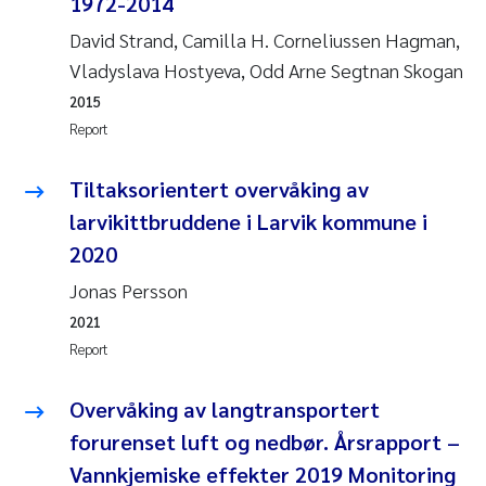
1972-2014
David Strand, Camilla H. Corneliussen Hagman,
Janne Kim Gitmark
Vladyslava Hostyeva, Odd Arne Segtnan Skogan
Inga Fløisand
2015
Report
Lena Haugland Moen
Tiltaksorientert overvåking av
Li Xie
larvikittbruddene i Larvik kommune i
2020
Maria Thérése Hultman
Jonas Persson
Ana Margarida Pinto Costa
2021
Report
Vladyslava Hostyeva
Overvåking av langtransportert
Valentina Elena Tartiu
forurenset luft og nedbør. Årsrapport –
Vannkjemiske effekter 2019 Monitoring