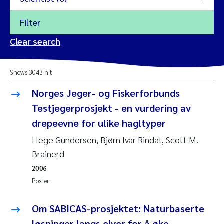
Filter
2026
Clear search
Trine Dale
2025
Shows 3043 hit
Amy Lusher
2024
Norges Jeger- og Fiskerforbunds
Åse Åtland
Testjegerprosjekt - en vurdering av
2023
drepeevne for ulike hagltyper
Trine Bekkby
2022
Hege Gundersen, Bjørn Ivar Rindal, Scott M.
Brainerd
Jannicke Moe
2021
2006
Reset
Poster
Sigrid Haande
2020
Reset
Om SABICAS-prosjektet: Naturbaserte
Johnny Håll
2019
løsninger langs elver for å øke