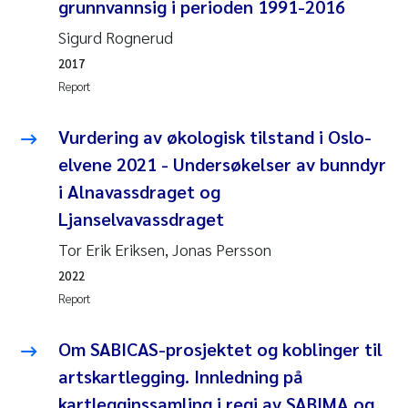
grunnvannsig i perioden 1991-2016
Camilla With Fagerli
Sigurd Rognerud
Adam David Lillicrap
2017
Report
Ashenafi Seifu Gragne
Vurdering av økologisk tilstand i Oslo-
Asle Økelsrud
elvene 2021 - Undersøkelser av bunndyr
i Alnavassdraget og
Jan-Erik Thrane
Ljanselvavassdraget
Ana Catarina Almeida
Tor Erik Eriksen, Jonas Persson
2022
Liv Bente Skancke
Report
André Staalstrøm
Om SABICAS-prosjektet og koblinger til
artskartlegging. Innledning på
Belinda Valdecanas
kartlegginssamling i regi av SABIMA og