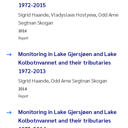
1972-2015
Joanna Lynn Kemp
2009
Sigrid Haande, Vladyslava Hostyeva, Odd Arne
Segtnan Skogan
Elizaveta Protsenko
2008
2016
Eli Rinde
Report
2007
Benoit Olivier Demars
Monitoring in Lake Gjersjøen and Lake
2006
Kolbotnvannet and their tributaries
Nicholas Roden
2005
1972-2013
Sigrid Haande, Odd Arne Segtnan Skogan
Stephanie Delacroix
2014
Maia Røst Kile
Report
Birger Skjelbred
Monitoring in Lake Gjersjøen and Lake
Kolbotnvannet and their tributaries
Hege Gundersen