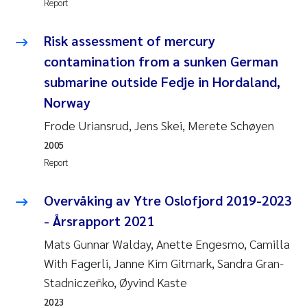
Report
Camilla With Fagerli
Risk assessment of mercury
Adam David Lillicrap
contamination from a sunken German
Ashenafi Seifu Gragne
submarine outside Fedje in Hordaland,
Norway
Asle Økelsrud
Frode Uriansrud, Jens Skei, Merete Schøyen
2005
Jan-Erik Thrane
Report
Ana Catarina Almeida
Overvåking av Ytre Oslofjord 2019-2023
Liv Bente Skancke
- Årsrapport 2021
Mats Gunnar Walday, Anette Engesmo, Camilla
André Staalstrøm
With Fagerli, Janne Kim Gitmark, Sandra Gran-
Stadniczeñko, Øyvind Kaste
Belinda Valdecanas
2023