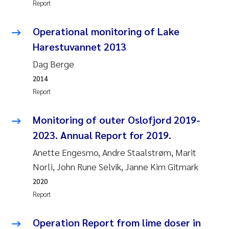
Report
Pierre Franqois Jaccard
Operational monitoring of Lake
Louise Valestrand
Harestuvannet 2013
Dag Berge
Maeve McGovern
2014
Report
Anastasia Georgantzopoulou
Monitoring of outer Oslofjord 2019-
Sophie Mentzel
2023. Annual Report for 2019.
Veronica Sæther Eftevåg
Anette Engesmo, Andre Staalstrøm, Marit
Norli, John Rune Selvik, Janne Kim Gitmark
Odd Arne Segtnan Skogan
2020
Report
Jens Vedal
Operation Report from lime doser in
Uta Brandt