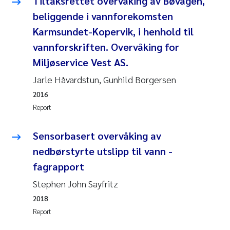
Tiltaksrettet overvåking av Bøvågen,
beliggende i vannforekomsten
Janne Kim Gitmark
Karmsundet-Kopervik, i henhold til
vannforskriften. Overvåking for
Inga Fløisand
Miljøservice Vest AS.
Lena Haugland Moen
Jarle Håvardstun, Gunhild Borgersen
2016
Li Xie
Report
Maria Thérése Hultman
Sensorbasert overvåking av
nedbørstyrte utslipp til vann -
Ana Margarida Pinto Costa
fagrapport
Vladyslava Hostyeva
Stephen John Sayfritz
2018
Valentina Elena Tartiu
Report