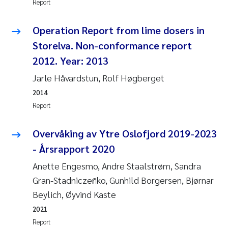
Report
Susanne Claudia Schneider
2018
Operation Report from lime dosers in
Philip Wallhead
2017
Storelva. Non-conformance report
2012. Year: 2013
Sara Calabrese
2016
Jarle Håvardstun, Rolf Høgberget
Ole-Kristian Hess-Erga
2015
2014
Report
Caroline Mengeot
2014
Overvåking av Ytre Oslofjord 2019-2023
Paulo Mira Fernandes
2013
- Årsrapport 2020
Anette Engesmo, Andre Staalstrøm, Sandra
Bibiana Gomez Crespo
2012
Gran-Stadniczeñko, Gunhild Borgersen, Bjørnar
Kari Austnes
2011
Beylich, Øyvind Kaste
2021
Laura Friedrich
2010
Report