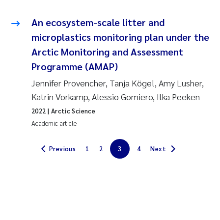
Erik Höglund
An ecosystem-scale litter and
Rita Næss
microplastics monitoring plan under the
Arctic Monitoring and Assessment
Sabine Marty
Programme (AMAP)
Jennifer Provencher, Tanja Kögel, Amy Lusher,
Marijana Stenrud Brkljacic
Katrin Vorkamp, Alessio Gomiero, Ilka Peeken
Ailbhe Lisette Macken
2022
| Arctic Science
Academic article
Anders Ruus
Previous
1
2
3
4
Next
Diya Chakravorty
Leah Amber Jackson-Blake
Cathrine Brecke Gundersen