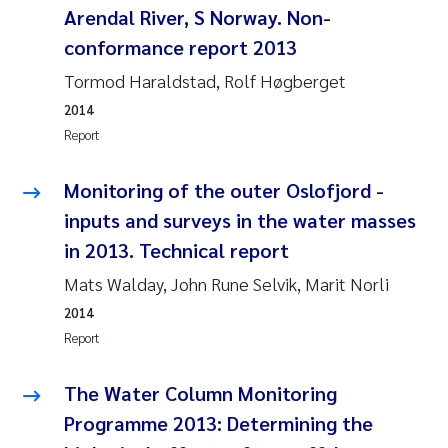
Arendal River, S Norway. Non-
conformance report 2013
Kasper Hancke
Tormod Haraldstad, Rolf Høgberget
Richard Garth James Bellerby
2014
Report
Espen Lund
Monitoring of the outer Oslofjord -
Bjørnar Andre Beylich
inputs and surveys in the water masses
in 2013. Technical report
Nathalie Marquesin-Risbakk
Mats Walday, John Rune Selvik, Marit Norli
Peter Stig Hansen
2014
Report
Marit Villø
The Water Column Monitoring
Susanne Jøntvedt Jørgensen
Programme 2013: Determining the