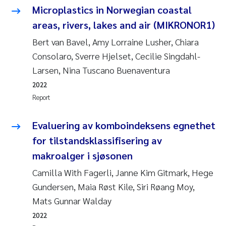
Tânia Cristina Gomes
Microplastics in Norwegian coastal
areas, rivers, lakes and air (MIKRONOR1)
Sondre Meland
Bert van Bavel, Amy Lorraine Lusher, Chiara
Sindre Langaas
Consolaro, Sverre Hjelset, Cecilie Singdahl-
Larsen, Nina Tuscano Buenaventura
Thorjørn Larssen
2022
Report
Pål Molander
Evaluering av komboindeksens egnethet
Merete Schøyen
for tilstandsklassifisering av
makroalger i sjøsonen
Elisabeth Støhle Rødland
Camilla With Fagerli, Janne Kim Gitmark, Hege
Elisabeth Lie
Gundersen, Maia Røst Kile, Siri Røang Moy,
Mats Gunnar Walday
Aina Charlotte Wennberg
2022