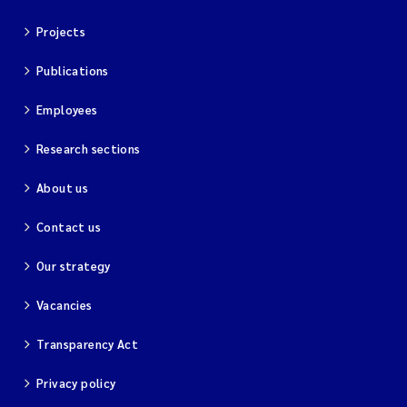
Projects
Magnus Dahler Norling
Publications
Marianne Olsen
Employees
Marc Anglès d'Auriac
Research sections
Jonas Persson
About us
Malcolm Reid
Contact us
Viviane Girardin
Our strategy
Vacancies
Isabel Seifert-Dähnn
Transparency Act
Joachim Tørum Johansen
Privacy policy
Nina Aasgaard