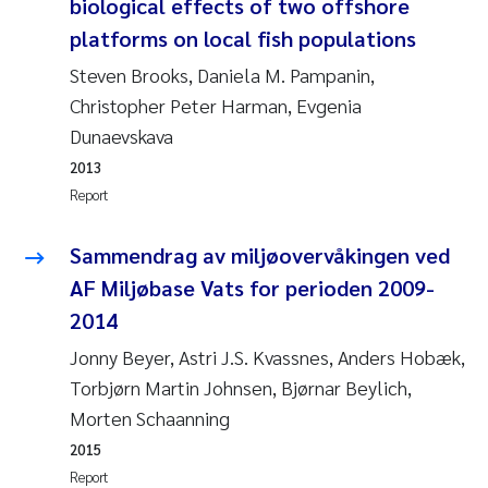
biological effects of two offshore
Synne Authén Andresen
platforms on local fish populations
Svetlana Pakhomova
Steven Brooks, Daniela M. Pampanin,
Christopher Peter Harman, Evgenia
Jonny Beyer
Dunaevskava
2013
Knut Erik Tollefsen
Report
Samantha Goncalves Prat
Sammendrag av miljøovervåkingen ved
Øyvind Tangen Ødegaard
AF Miljøbase Vats for perioden 2009-
2014
Debhasish Bhakta
Jonny Beyer, Astri J.S. Kvassnes, Anders Hobæk,
Torbjørn Martin Johnsen, Bjørnar Beylich,
Jarle Håvardstun
Morten Schaanning
James Edward Sample
2015
Report