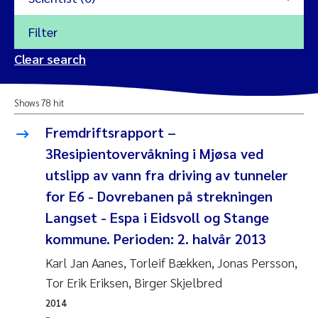
Filter
2026
Clear search
Trine Dale
2025
Shows 78 hit
Amy Lusher
2024
Fremdriftsrapport –
Åse Åtland
3Resipientovervåkning i Mjøsa ved
2023
utslipp av vann fra driving av tunneler
Trine Bekkby
2022
for E6 - Dovrebanen på strekningen
Langset - Espa i Eidsvoll og Stange
Jannicke Moe
2021
kommune. Perioden: 2. halvår 2013
Reset
Sigrid Haande
2020
Karl Jan Aanes, Torleif Bækken, Jonas Persson,
Reset
Tor Erik Eriksen, Birger Skjelbred
Johnny Håll
2019
2014