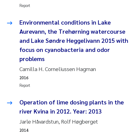
Report
Roar Brænden
Environmental conditions in Lake
Prem Chand
Aurevann, the Trehørning watercourse
Erling Aarhus Bratsberg
and Lake Søndre Heggelivann 2015 with
focus on cyanobacteria and odor
Susan Skogtvedt Røed
problems
Camilla H. Corneliussen Hagman
Medyan Esam Ghareeb
2016
Froukje Maria Platjouw
Report
Elianne Dunthorn Egge
Operation of lime dosing plants in the
river Kvina in 2012. Year: 2013
Heleen de Wit
Jarle Håvardstun, Rolf Høgberget
2014
Wenche Eikrem