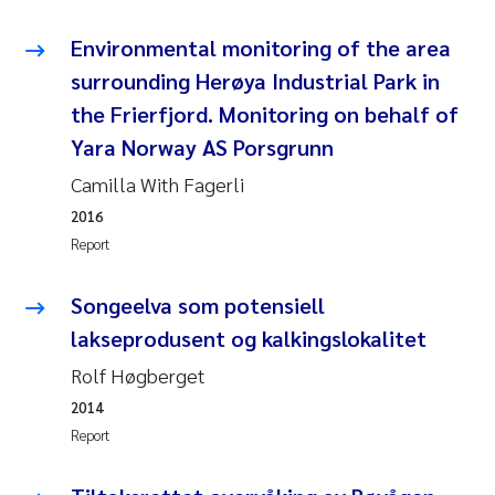
Joanna Lynn Kemp
2009
Environmental monitoring of the area
surrounding Herøya Industrial Park in
Elizaveta Protsenko
2008
the Frierfjord. Monitoring on behalf of
Yara Norway AS Porsgrunn
Eli Rinde
2007
Camilla With Fagerli
Benoit Olivier Demars
2006
2016
Report
Nicholas Roden
2005
Songeelva som potensiell
Stephanie Delacroix
lakseprodusent og kalkingslokalitet
Maia Røst Kile
Rolf Høgberget
2014
Birger Skjelbred
Report
Hege Gundersen