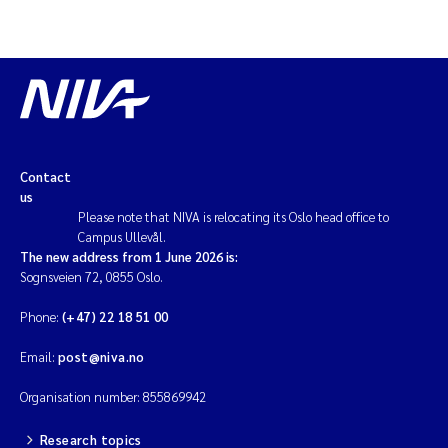
Solrun Figenschau Skjellum
Anne Luise Ribeiro
Hans Fredrik V Braaten
Contact
Andreas Ballot
us
Please note that NIVA is relocating its Oslo head office to
Camilla H C Hagman
Campus Ullevål.
The new address from 1 June 2026 is:
Sognsveien 72, 0855 Oslo.
Saskia Trubbach
Phone:
(+47) 22 18 51 00
Anders Gjørwad Hagen
Email:
post@niva.no
Katharina Bjarnar Løken
Organisation number: 855869942
Dag Øystein Hjermann
Research topics