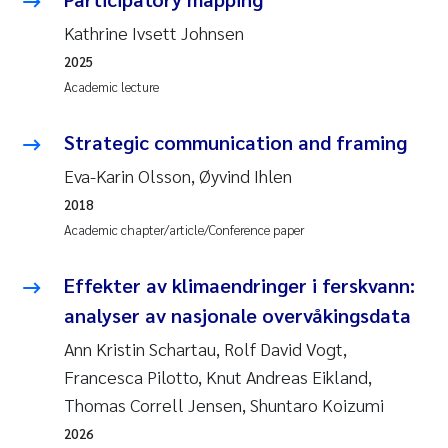
Roar Brænden
Kathrine Ivsett Johnsen
2025
Prem Chand
Academic lecture
Erling Aarhus Bratsberg
Strategic communication and framing
Eva-Karin Olsson, Øyvind Ihlen
Susan Skogtvedt Røed
2018
Medyan Esam Ghareeb
Academic chapter/article/Conference paper
Froukje Maria Platjouw
Effekter av klimaendringer i ferskvann:
analyser av nasjonale overvåkingsdata
Elianne Dunthorn Egge
Ann Kristin Schartau, Rolf David Vogt,
Francesca Pilotto, Knut Andreas Eikland,
Heleen de Wit
Thomas Correll Jensen, Shuntaro Koizumi
Wenche Eikrem
2026