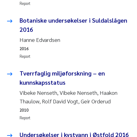
Report
Pierre Franqois Jaccard
Botaniske undersøkelser i Suldalslågen
Louise Valestrand
2016
Hanne Edvardsen
Maeve McGovern
2016
Report
Anastasia Georgantzopoulou
Tverrfaglig miljøforskning – en
Sophie Mentzel
kunnskapsstatus
Veronica Sæther Eftevåg
Vibeke Nenseth, Vibeke Nenseth, Haakon
Thaulow, Rolf David Vogt, Geir Orderud
Odd Arne Segtnan Skogan
2010
Report
Jens Vedal
Undersøkelser i kystvann i Østfold 2016
Uta Brandt