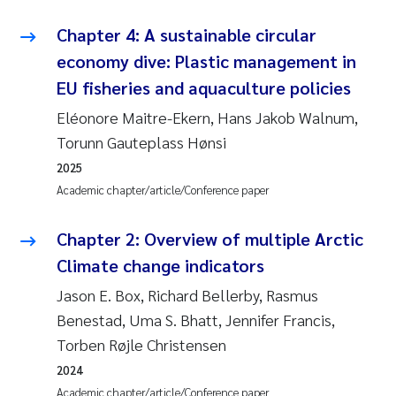
Joanna Lynn Kemp
2009
Chapter 4: A sustainable circular
economy dive: Plastic management in
Elizaveta Protsenko
2008
EU fisheries and aquaculture policies
Eléonore Maitre-Ekern, Hans Jakob Walnum,
Eli Rinde
2007
Torunn Gauteplass Hønsi
Benoit Olivier Demars
2006
2025
Academic chapter/article/Conference paper
Nicholas Roden
2005
Chapter 2: Overview of multiple Arctic
Stephanie Delacroix
Climate change indicators
Jason E. Box, Richard Bellerby, Rasmus
Maia Røst Kile
Benestad, Uma S. Bhatt, Jennifer Francis,
Birger Skjelbred
Torben Røjle Christensen
2024
Hege Gundersen
Academic chapter/article/Conference paper