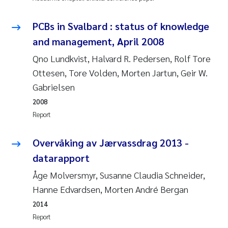
Janne Kim Gitmark
PCBs in Svalbard : status of knowledge
and management, April 2008
Inga Fløisand
Qno Lundkvist, Halvard R. Pedersen, Rolf Tore
Ottesen, Tore Volden, Morten Jartun, Geir W.
Lena Haugland Moen
Gabrielsen
Li Xie
2008
Report
Maria Thérése Hultman
Overvåking av Jærvassdrag 2013 -
Ana Margarida Pinto Costa
datarapport
Åge Molversmyr, Susanne Claudia Schneider,
Vladyslava Hostyeva
Hanne Edvardsen, Morten André Bergan
Valentina Elena Tartiu
2014
Report