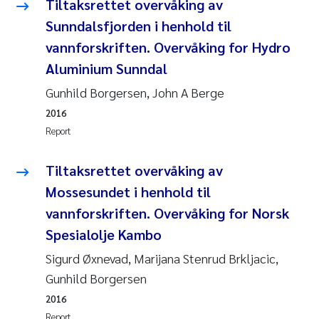
Tiltaksrettet overvåking av
Synne Authén Andresen
Sunndalsfjorden i henhold til
Svetlana Pakhomova
vannforskriften. Overvåking for Hydro
Aluminium Sunndal
Jonny Beyer
Gunhild Borgersen, John A Berge
Knut Erik Tollefsen
2016
Report
Samantha Goncalves Prat
Tiltaksrettet overvåking av
Øyvind Tangen Ødegaard
Mossesundet i henhold til
vannforskriften. Overvåking for Norsk
Debhasish Bhakta
Spesialolje Kambo
Sigurd Øxnevad, Marijana Stenrud Brkljacic,
Jarle Håvardstun
Gunhild Borgersen
James Edward Sample
2016
Report