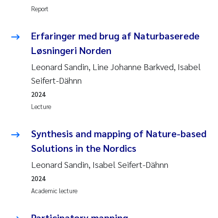
Camilla With Fagerli
Report
Adam David Lillicrap
Erfaringer med brug af Naturbaserede
Løsningeri Norden
Ashenafi Seifu Gragne
Leonard Sandin, Line Johanne Barkved, Isabel
Seifert-Dähnn
Asle Økelsrud
2024
Jan-Erik Thrane
Lecture
Ana Catarina Almeida
Synthesis and mapping of Nature-based
Solutions in the Nordics
Liv Bente Skancke
Leonard Sandin, Isabel Seifert-Dähnn
2024
André Staalstrøm
Academic lecture
Belinda Valdecanas
Participatory mapping