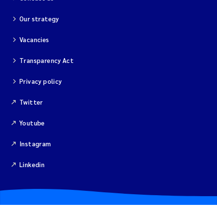
Magnus Dahler Norling
Our strategy
Vacancies
Marianne Olsen
Transparency Act
Marc Anglès d'Auriac
Privacy policy
Jonas Persson
Twitter
Malcolm Reid
Youtube
Viviane Girardin
Instagram
Linkedin
Isabel Seifert-Dähnn
Joachim Tørum Johansen
Nina Aasgaard