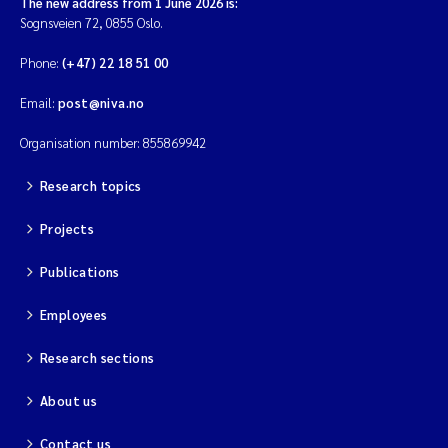
The new address from 1 June 2026 is:
Sognsveien 72, 0855 Oslo.
Solrun Figenschau Skjellum
Phone:
(+47) 22 18 51 00
Anne Luise Ribeiro
Email:
post@niva.no
Hans Fredrik V Braaten
Organisation number: 855869942
Andreas Ballot
Research topics
Projects
Camilla H C Hagman
Publications
Saskia Trubbach
Employees
Anders Gjørwad Hagen
Research sections
Katharina Bjarnar Løken
About us
Dag Øystein Hjermann
Contact us