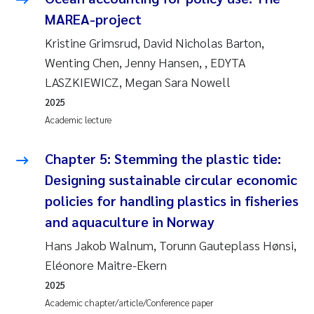
Susanne Claudia Schneider
2018
MAREA-project
Kristine Grimsrud, David Nicholas Barton,
Philip Wallhead
2017
Wenting Chen, Jenny Hansen, , EDYTA
LASZKIEWICZ, Megan Sara Nowell
Sara Calabrese
2016
2025
Ole-Kristian Hess-Erga
Academic lecture
2015
Caroline Mengeot
Chapter 5: Stemming the plastic tide:
2014
Designing sustainable circular economic
Paulo Mira Fernandes
2013
policies for handling plastics in fisheries
and aquaculture in Norway
Bibiana Gomez Crespo
2012
Hans Jakob Walnum, Torunn Gauteplass Hønsi,
Kari Austnes
Eléonore Maitre-Ekern
2011
2025
Laura Friedrich
2010
Academic chapter/article/Conference paper