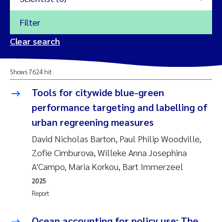
Filter
2026
Clear search
Trine Dale
2025
Shows 7624 hit
Amy Lusher
2024
Tools for citywide blue-green
Åse Åtland
performance targeting and labelling of
2023
urban regreening measures
Trine Bekkby
2022
David Nicholas Barton, Paul Philip Woodville,
Zofie Cimburova, Willeke Anna Josephina
Jannicke Moe
2021
A'Campo, Maria Korkou, Bart Immerzeel
Reset
Sigrid Haande
2025
2020
Reset
Report
Johnny Håll
2019
Ocean accounting for policy use: The