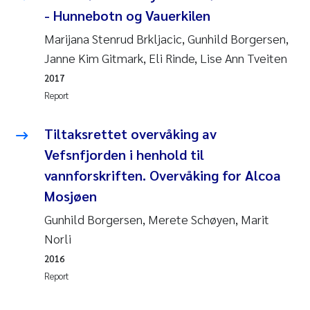
- Hunnebotn og Vauerkilen
Kasper Hancke
Marijana Stenrud Brkljacic, Gunhild Borgersen,
Janne Kim Gitmark, Eli Rinde, Lise Ann Tveiten
Richard Garth James Bellerby
2017
Report
Espen Lund
Tiltaksrettet overvåking av
Bjørnar Andre Beylich
Vefsnfjorden i henhold til
Nathalie Marquesin-Risbakk
vannforskriften. Overvåking for Alcoa
Mosjøen
Peter Stig Hansen
Gunhild Borgersen, Merete Schøyen, Marit
Norli
Marit Villø
2016
Report
Susanne Jøntvedt Jørgensen