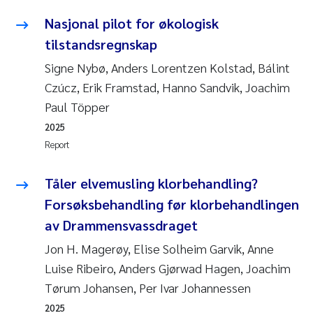
Tânia Cristina Gomes
Nasjonal pilot for økologisk
Sondre Meland
tilstandsregnskap
Signe Nybø, Anders Lorentzen Kolstad, Bálint
Sindre Langaas
Czúcz, Erik Framstad, Hanno Sandvik, Joachim
Paul Töpper
Thorjørn Larssen
2025
Pål Molander
Report
Merete Schøyen
Tåler elvemusling klorbehandling?
Forsøksbehandling før klorbehandlingen
Elisabeth Støhle Rødland
av Drammensvassdraget
Jon H. Magerøy, Elise Solheim Garvik, Anne
Elisabeth Lie
Luise Ribeiro, Anders Gjørwad Hagen, Joachim
Aina Charlotte Wennberg
Tørum Johansen, Per Ivar Johannessen
2025