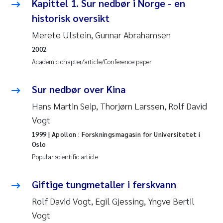
Tânia Cristina Gomes
Kapittel 1. Sur nedbør i Norge - en
historisk oversikt
Sondre Meland
Merete Ulstein, Gunnar Abrahamsen
2002
Sindre Langaas
Academic chapter/article/Conference paper
Thorjørn Larssen
Sur nedbør over Kina
Pål Molander
Hans Martin Seip, Thorjørn Larssen, Rolf David
Vogt
Merete Schøyen
1999
| Apollon : Forskningsmagasin for Universitetet i
Oslo
Elisabeth Støhle Rødland
Popular scientific article
Elisabeth Lie
Giftige tungmetaller i ferskvann
Rolf David Vogt, Egil Gjessing, Yngve Bertil
Aina Charlotte Wennberg
Vogt