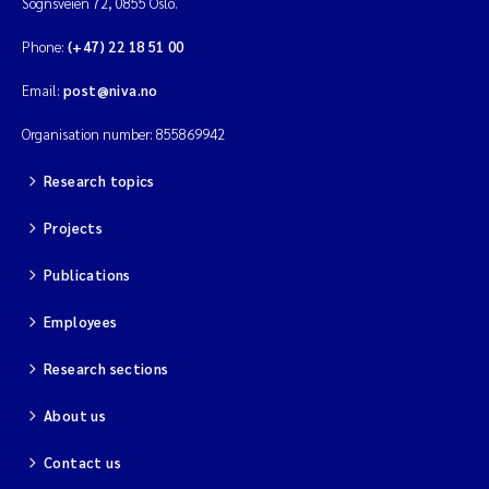
Sognsveien 72, 0855 Oslo.
Erik Höglund
Phone:
(+47) 22 18 51 00
Rita Næss
Email:
post@niva.no
Sabine Marty
Organisation number: 855869942
Research topics
Marijana Stenrud Brkljacic
Projects
Ailbhe Lisette Macken
Publications
Anders Ruus
Employees
Diya Chakravorty
Research sections
Leah Amber Jackson-Blake
About us
Cathrine Brecke Gundersen
Contact us