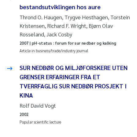
bestandsutviklingen hos aure
Janne Kim Gitmark
Thrond O. Haugen, Trygve Hesthagen, Torstein
Kristensen, Richard F. Wright, Bjørn Olav
Inga Fløisand
Rosseland, Jack Cosby
2007
| pH-status : forum for sur nedbør og kalking
Lena Haugland Moen
Article in business/trade/industry journal
Li Xie
SUR NEDBØR OG MILJØFORSKERE UTEN
Maria Thérése Hultman
GRENSER ERFARINGER FRA ET
TVERRFAGLIG SUR NEDBØR PROSJEKT I
Ana Margarida Pinto Costa
KINA
Rolf David Vogt
Vladyslava Hostyeva
2002
Valentina Elena Tartiu
Popular scientific lecture