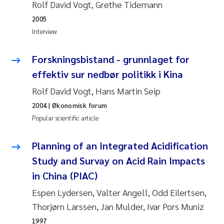
Rolf David Vogt, Grethe Tidemann
Pierre Franqois Jaccard
2005
Interview
Louise Valestrand
Forskningsbistand - grunnlaget for
Maeve McGovern
effektiv sur nedbør politikk i Kina
Rolf David Vogt, Hans Martin Seip
Anastasia Georgantzopoulou
2004
| Økonomisk forum
Popular scientific article
Sophie Mentzel
Planning of an Integrated Acidification
Veronica Sæther Eftevåg
Study and Survay on Acid Rain Impacts
Odd Arne Segtnan Skogan
in China (PIAC)
Espen Lydersen, Valter Angell, Odd Eilertsen,
Jens Vedal
Thorjørn Larssen, Jan Mulder, Ivar Pors Muniz
Uta Brandt
1997