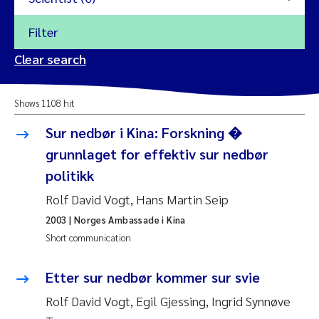
Filter
2026
Clear search
Trine Dale
2025
Shows 1108 hit
Amy Lusher
2024
Sur nedbør i Kina: Forskning �
Åse Åtland
grunnlaget for effektiv sur nedbør
2023
politikk
Trine Bekkby
2022
Rolf David Vogt, Hans Martin Seip
2003
| Norges Ambassade i Kina
Jannicke Moe
2021
Short communication
Reset
Sigrid Haande
2020
Etter sur nedbør kommer sur svie
Reset
Johnny Håll
2019
Rolf David Vogt, Egil Gjessing, Ingrid Synnøve