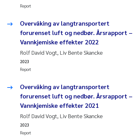
Report
Kasper Hancke
Overvåking av langtransportert
Richard Garth James Bellerby
forurenset luft og nedbør. Årsrapport –
Vannkjemiske effekter 2022
Espen Lund
Rolf David Vogt, Liv Bente Skancke
Bjørnar Andre Beylich
2023
Report
Nathalie Marquesin-Risbakk
Overvåking av langtransportert
Peter Stig Hansen
forurenset luft og nedbør. Årsrapport –
Vannkjemiske effekter 2021
Marit Villø
Rolf David Vogt, Liv Bente Skancke
2023
Susanne Jøntvedt Jørgensen
Report