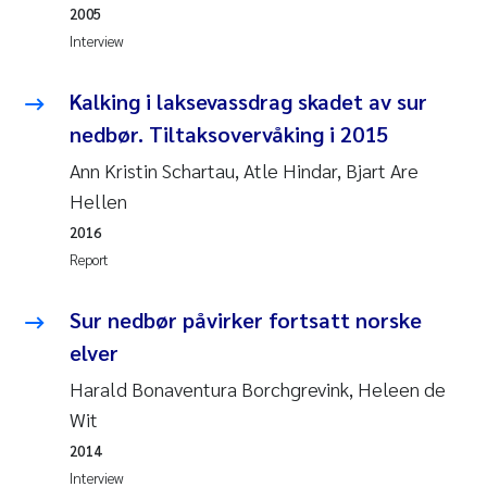
Camilla With Fagerli
2005
Interview
Adam David Lillicrap
Kalking i laksevassdrag skadet av sur
Ashenafi Seifu Gragne
nedbør. Tiltaksovervåking i 2015
Ann Kristin Schartau, Atle Hindar, Bjart Are
Asle Økelsrud
Hellen
2016
Jan-Erik Thrane
Report
Ana Catarina Almeida
Sur nedbør påvirker fortsatt norske
Liv Bente Skancke
elver
Harald Bonaventura Borchgrevink, Heleen de
André Staalstrøm
Wit
2014
Belinda Valdecanas
Interview