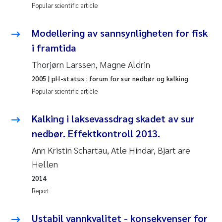
Popular scientific article
Joanna Lynn Kemp
2009
Modellering av sannsynligheten for fisk
Elizaveta Protsenko
2008
i framtida
Thorjørn Larssen, Magne Aldrin
Eli Rinde
2007
2005
| pH-status : forum for sur nedbør og kalking
Benoit Olivier Demars
Popular scientific article
2006
Nicholas Roden
Kalking i laksevassdrag skadet av sur
2005
nedbør. Effektkontroll 2013.
Stephanie Delacroix
Ann Kristin Schartau, Atle Hindar, Bjart are
Hellen
Maia Røst Kile
2014
Report
Birger Skjelbred
Ustabil vannkvalitet - konsekvenser for
Hege Gundersen