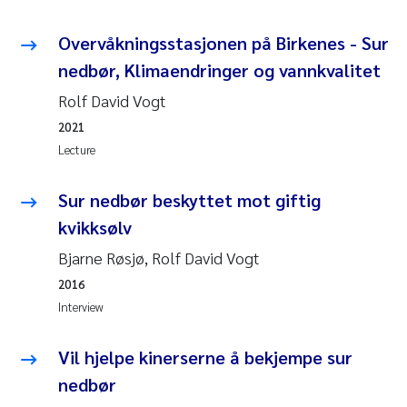
Roar Brænden
Overvåkningsstasjonen på Birkenes - Sur
Prem Chand
nedbør, Klimaendringer og vannkvalitet
Rolf David Vogt
Erling Aarhus Bratsberg
2021
Lecture
Susan Skogtvedt Røed
Sur nedbør beskyttet mot giftig
Medyan Esam Ghareeb
kvikksølv
Froukje Maria Platjouw
Bjarne Røsjø, Rolf David Vogt
2016
Elianne Dunthorn Egge
Interview
Heleen de Wit
Vil hjelpe kinerserne å bekjempe sur
nedbør
Wenche Eikrem