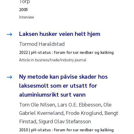
Torp
Susanne Claudia Schneider
2018
2005
Interview
Philip Wallhead
2017
Laksen husker veien helt hjem
Sara Calabrese
2016
Tormod Haraldstad
Ole-Kristian Hess-Erga
2015
2022
| pH-status : forum for sur nedbør og kalking
Article in business/trade/industry journal
Caroline Mengeot
2014
Ny metode kan påvise skader hos
Paulo Mira Fernandes
2013
laksesmolt som er utsatt for
aluminiumsrikt surt vann
Bibiana Gomez Crespo
2012
Tom Ole Nilsen, Lars O.E. Ebbesson, Ole
Gabriel Kverneland, Frode Kroglund, Bengt
Kari Austnes
2011
Finstad, Sigurd Olav Stefansson
Laura Friedrich
2010
2010
| pH-status : forum for sur nedbør og kalking