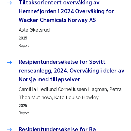
Tânia Cristina Gomes
Tiltaksorientert overvåking av
Hemnefjorden i 2024 Overvåking for
Sondre Meland
Wacker Chemicals Norway AS
Asle Økelsrud
Sindre Langaas
2025
Thorjørn Larssen
Report
Pål Molander
Resipientundersøkelse for Søvitt
renseanlegg, 2024. Overvåking i deler av
Merete Schøyen
Norsjø med tilløpselver
Camilla Hedlund Corneliussen Hagman, Petra
Elisabeth Støhle Rødland
Thea Mutinova, Kate Louise Hawley
Elisabeth Lie
2025
Report
Aina Charlotte Wennberg
Resipientundersøkelse for Bø