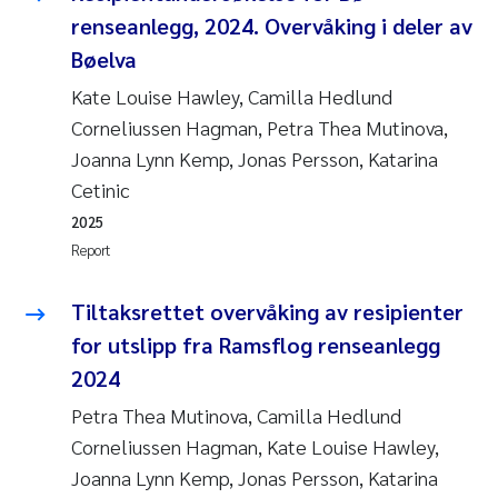
Camilla With Fagerli
renseanlegg, 2024. Overvåking i deler av
Bøelva
Adam David Lillicrap
Kate Louise Hawley, Camilla Hedlund
Corneliussen Hagman, Petra Thea Mutinova,
Ashenafi Seifu Gragne
Joanna Lynn Kemp, Jonas Persson, Katarina
Asle Økelsrud
Cetinic
2025
Jan-Erik Thrane
Report
Ana Catarina Almeida
Tiltaksrettet overvåking av resipienter
for utslipp fra Ramsflog renseanlegg
Liv Bente Skancke
2024
André Staalstrøm
Petra Thea Mutinova, Camilla Hedlund
Corneliussen Hagman, Kate Louise Hawley,
Belinda Valdecanas
Joanna Lynn Kemp, Jonas Persson, Katarina