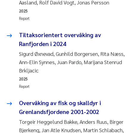
Aasland, Rolf David Vogt, Jonas Persson
2025
Kasper Hancke
Report
Richard Garth James Bellerby
Tiltaksorientert overvåking av
Ranfjorden i 2024
Espen Lund
Sigurd Øxnevad, Gunhild Borgersen, Rita Næss,
Bjørnar Andre Beylich
Ann-Elin Synnes, Juan Pardo, Marijana Stenrud
Brkljacic
Nathalie Marquesin-Risbakk
2025
Report
Peter Stig Hansen
Overvåking av fisk og skalldyr i
Marit Villø
Grenlandsfjordene 2001-2002
Susanne Jøntvedt Jørgensen
Torgeir Heggelund Bakke, Anders Ruus, Birger
Bjerkeng, Jan Atle Knudsen, Martin Schlabach,