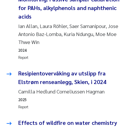
Susanne Claudia Schneider
2018
for PAHs, alkylphenols and naphthenic
acids
Philip Wallhead
2017
Ian Allan, Laura Röhler, Saer Samanipour, Jose
Antonio Baz-Lomba, Kuria Ndungu, Moe Moe
Sara Calabrese
2016
Thwe Win
Ole-Kristian Hess-Erga
2015
2024
Report
Caroline Mengeot
2014
Resipientovervåking av utslipp fra
Paulo Mira Fernandes
2013
Elstrøm renseanlegg, Skien, i 2024
Camilla Hedlund Corneliussen Hagman
Bibiana Gomez Crespo
2012
2025
Report
Kari Austnes
2011
Effects of wildfire on water chemistry
Laura Friedrich
2010