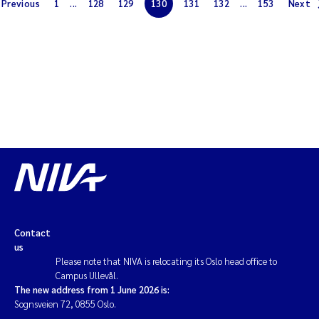
Previous
1
...
128
129
130
131
132
...
153
Next
Solrun Figenschau Skjellum
Anne Luise Ribeiro
Hans Fredrik V Braaten
Andreas Ballot
Camilla H C Hagman
Saskia Trubbach
Contact
Anders Gjørwad Hagen
us
Please note that NIVA is relocating its Oslo head office to
Katharina Bjarnar Løken
Campus Ullevål.
The new address from 1 June 2026 is:
Sognsveien 72, 0855 Oslo.
Dag Øystein Hjermann