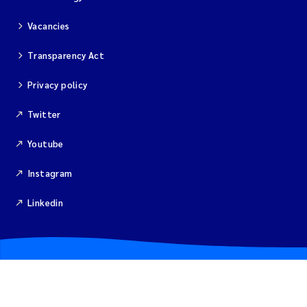
Vacancies
Kim Aalborg
Transparency Act
Marit Norli
Privacy policy
Steven Brooks
Twitter
Wenting Chen
Youtube
You Song
Instagram
Linkedin
Isabel Doyer
Gunnar Sander
Kristoffer Kalbekken