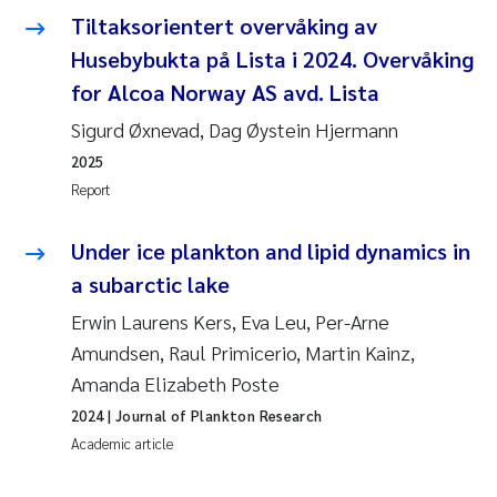
Tiltaksorientert overvåking av
Janne Kim Gitmark
Husebybukta på Lista i 2024. Overvåking
for Alcoa Norway AS avd. Lista
Inga Fløisand
Sigurd Øxnevad, Dag Øystein Hjermann
Lena Haugland Moen
2025
Report
Li Xie
Under ice plankton and lipid dynamics in
Maria Thérése Hultman
a subarctic lake
Erwin Laurens Kers, Eva Leu, Per-Arne
Ana Margarida Pinto Costa
Amundsen, Raul Primicerio, Martin Kainz,
Amanda Elizabeth Poste
Vladyslava Hostyeva
2024
| Journal of Plankton Research
Valentina Elena Tartiu
Academic article