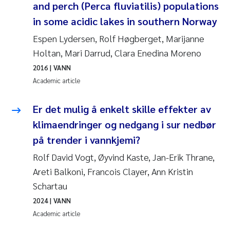
and perch (Perca fluviatilis) populations
Joanna Lynn Kemp
2009
in some acidic lakes in southern Norway
Espen Lydersen, Rolf Høgberget, Marijanne
Elizaveta Protsenko
2008
Holtan, Mari Darrud, Clara Enedina Moreno
Eli Rinde
2016
| VANN
2007
Academic article
Benoit Olivier Demars
2006
Er det mulig å enkelt skille effekter av
Nicholas Roden
2005
klimaendringer og nedgang i sur nedbør
på trender i vannkjemi?
Stephanie Delacroix
Rolf David Vogt, Øyvind Kaste, Jan-Erik Thrane,
Areti Balkoni, Francois Clayer, Ann Kristin
Maia Røst Kile
Schartau
Birger Skjelbred
2024
| VANN
Academic article
Hege Gundersen