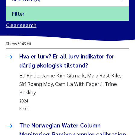
Filter
2026
Clear search
Trine Dale
2025
Shows 3043 hit
Amy Lusher
2024
Hva er lurv? Er all lurv indikator for
Åse Åtland
dårlig økologisk tilstand?
2023
Eli Rinde, Janne Kim Gitmark, Maia Røst Kile,
Trine Bekkby
2022
Siri Røang Moy, Camilla With Fagerli, Trine
Bekkby
Jannicke Moe
2021
2024
Reset
Report
Sigrid Haande
2020
Reset
The Norwegian Water Column
Johnny Håll
2019
Monitoring: Passive sampler calibration