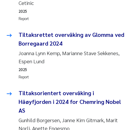
Cetinic
Roar Brænden
2025
Report
Prem Chand
Tiltaksrettet overvåking av Glomma ved
Erling Aarhus Bratsberg
Borregaard 2024
Susan Skogtvedt Røed
Joanna Lynn Kemp, Marianne Stave Sekkenes,
Espen Lund
Medyan Esam Ghareeb
2025
Report
Froukje Maria Platjouw
Tiltaksorientert overvåking i
Elianne Dunthorn Egge
Håøyfjorden i 2024 for Chemring Nobel
AS
Heleen de Wit
Gunhild Borgersen, Janne Kim Gitmark, Marit
Wenche Eikrem
Norli, Anette Engesmo