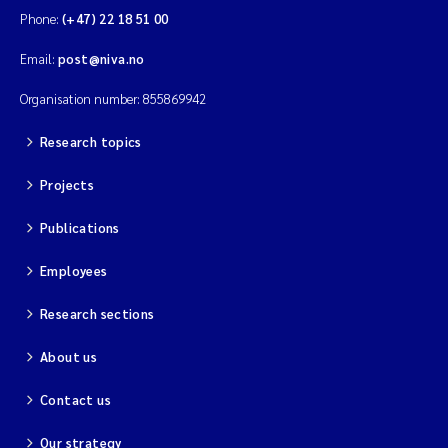
Phone:
(+47) 22 18 51 00
Magnus Dahler Norling
Email:
post@niva.no
Marianne Olsen
Organisation number: 855869942
Marc Anglès d'Auriac
Research topics
Projects
Jonas Persson
Publications
Malcolm Reid
Employees
Viviane Girardin
Research sections
Isabel Seifert-Dähnn
About us
Joachim Tørum Johansen
Contact us
Our strategy
Nina Aasgaard