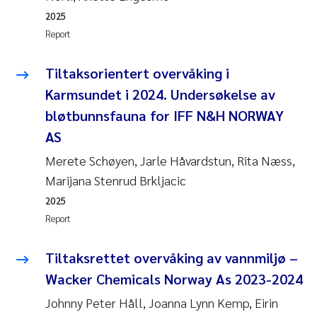
2025
Pierre Franqois Jaccard
Report
Louise Valestrand
Tiltaksorientert overvåking i
Karmsundet i 2024. Undersøkelse av
Maeve McGovern
bløtbunnsfauna for IFF N&H NORWAY
Anastasia Georgantzopoulou
AS
Merete Schøyen, Jarle Håvardstun, Rita Næss,
Sophie Mentzel
Marijana Stenrud Brkljacic
2025
Veronica Sæther Eftevåg
Report
Odd Arne Segtnan Skogan
Tiltaksrettet overvåking av vannmiljø –
Jens Vedal
Wacker Chemicals Norway As 2023-2024
Johnny Peter Håll, Joanna Lynn Kemp, Eirin
Uta Brandt