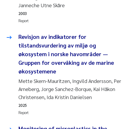
Synne Authén Andresen
Janneche Utne Skåre
2003
Svetlana Pakhomova
Report
Jonny Beyer
Revisjon av indikatorer for
tilstandsvurdering av miljø og
Knut Erik Tollefsen
økosystem i norske havområder —
Samantha Goncalves Prat
Gruppen for overvåking av de marine
økosystemene
Øyvind Tangen Ødegaard
Mette Skern-Mauritzen, Ingvild Andersson, Per
Arneberg, Jorge Sanchez-Borque, Kai Håkon
Debhasish Bhakta
Christensen, Ida Kristin Danielsen
Jarle Håvardstun
2025
Report
James Edward Sample
Monitoring of microplastics in the