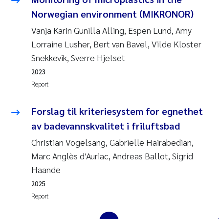
Erik Höglund
Norwegian environment (MIKRONOR)
Vanja Karin Gunilla Alling, Espen Lund, Amy
Rita Næss
Lorraine Lusher, Bert van Bavel, Vilde Kloster
Snekkevik, Sverre Hjelset
Sabine Marty
2023
Marijana Stenrud Brkljacic
Report
Ailbhe Lisette Macken
Forslag til kriteriesystem for egnethet
av badevannskvalitet i friluftsbad
Anders Ruus
Christian Vogelsang, Gabrielle Hairabedian,
Marc Anglès d'Auriac, Andreas Ballot, Sigrid
Diya Chakravorty
Haande
Leah Amber Jackson-Blake
2025
Report
Cathrine Brecke Gundersen