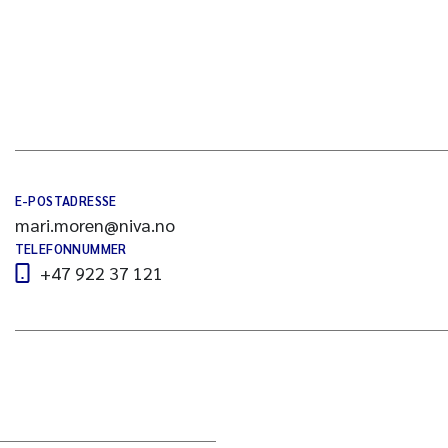
E-POSTADRESSE
mari.moren@niva.no
TELEFONNUMMER
+47 922 37 121