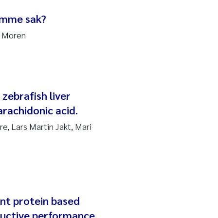
samme sak?
i Moren
zebrafish liver
arachidonic acid.
e, Lars Martin Jakt, Mari
ant protein based
ductive performance