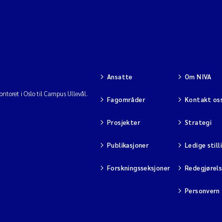
Ansatte
Om NIVA
ntoret i Oslo til Campus Ullevål.
Fagområder
Kontakt os
Prosjekter
Strategi
Publikasjoner
Ledige still
Forskningsseksjoner
Redegjørel
Personvern