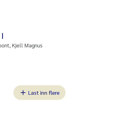
 |
pont, Kjell Magnus
Last inn flere