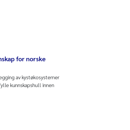
nskap for norske
legging av kystøkosystemer
 fylle kunnskapshull innen