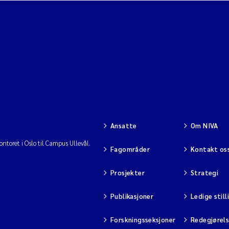
Ansatte
Om NIVA
ntoret i Oslo til Campus Ullevål.
Fagområder
Kontakt os
Prosjekter
Strategi
Publikasjoner
Ledige still
Forskningsseksjoner
Redegjørel