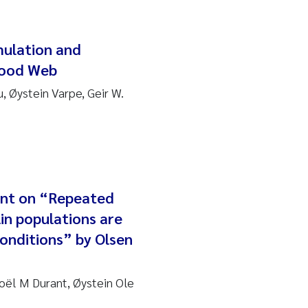
mulation and
 Food Web
, Øystein Varpe, Geir W.
ent on “Repeated
lin populations are
onditions” by Olsen
Joël M Durant, Øystein Ole