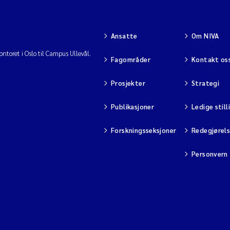
Ansatte
Om NIVA
ntoret i Oslo til Campus Ullevål.
Fagområder
Kontakt os
Prosjekter
Strategi
Publikasjoner
Ledige still
Forskningsseksjoner
Redegjørel
Personvern