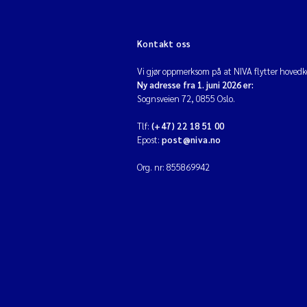
Kontakt oss
Vi gjør oppmerksom på at NIVA flytter hovedko
Ny adresse fra 1. juni 2026 er:
Sognsveien 72, 0855 Oslo.
Tlf:
(+47) 22 18 51 00
Epost:
post@niva.no
Org. nr: 855869942