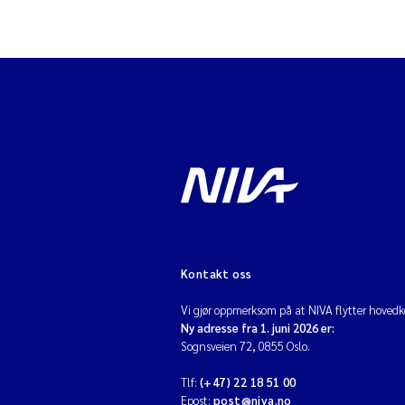
Elver og bekker
F
Fiskevelferd
Ø
Nullstill
r
Fjorder
O
Forsuring i ferskva
N
Forurensning
F
Fosfor
Kontakt oss
V
Gyrodactylus salar
Vi gjør oppmerksom på at NIVA flytter hovedko
A
Ny adresse fra 1. juni 2026 er:
Havforsuring
Sognsveien 72, 0855 Oslo.
Industriforurensni
Tlf:
(+47) 22 18 51 00
Epost:
post@niva.no