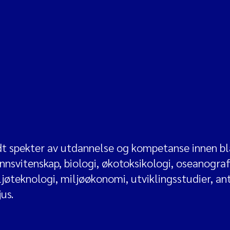
idt spekter av utdannelse og kompetanse innen b
nsvitenskap, biologi, økotoksikologi, oseanografi
ljøteknologi, miljøøkonomi, utviklingsstudier, an
jus.