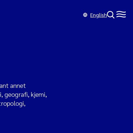
English
lant annet
, geografi, kjemi,
tropologi,