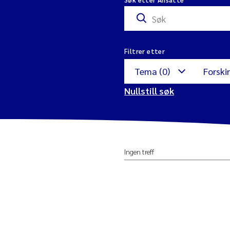
Filtrer etter
Tema (0)
Forski
Nullstill søk
Antibiotikaresiste
M
Ingen treff
Avrenning
I
u
Blå skog
M
Datavitenskap
M