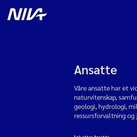
Ansatte
Våre ansatte har et v
naturvitenskap, samfun
geologi, hydrologi, mi
ressursforvaltning og 
Søk etter Ansatte