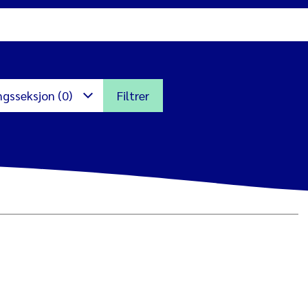
ngsseksjon (0)
Filtrer
ns
ikroalger
nternasjonalt miljø og
tvikling
iljøinformatikk
arinbiologi