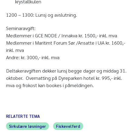
krystallkulen
1200 – 1300: Lunsj og avslutning.
Seminaravgift:
Medlemmer i GCE NODE / Innakva kr. 1500,- inkl. mva
Medlemmer i Maritimt Forum Sør /Ansatte i UiA kr. 1600,-
inkl. mva
Andre: kr. 3000,- inkl. mva
Deltakeravgiften dekker lunsj begge dager og middag 31.
oktober. Overnatting på Dyreparken hotel kr. 995,- inkl.
mva og frokost kan bookes i påmeldingen.
RELATERTE TEMA
Sirkulære løsninger
Fiskevelferd