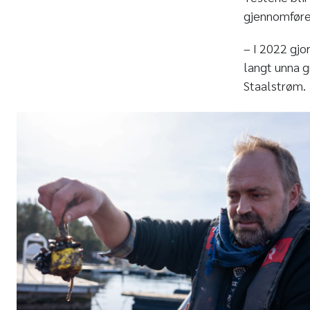
gjennomfører
– I 2022 gjor
langt unna g
Staalstrøm.