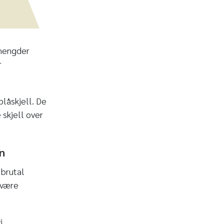
 mengder
r
blåskjell. De
 skjell over
en
 brutal
 være
i