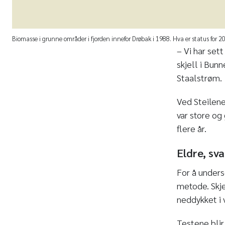
Biomasse i grunne områder i fjorden innefor Drøbak i 1988. Hva er status for 2
– Vi har set
skjell i Bun
Staalstrøm.
Ved Steilene
var store og
flere år.
Eldre, sv
For å unders
metode. Skje
neddykket i 
Testene bli