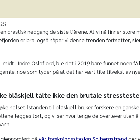
025?
t en drastisk nedgang de siste tiårene. At vi nå finner store
nefjorden er bra, også håper vi denne trenden fortsetter, sie
, midt i Indre Oslofjord, ble det i 2019 bare funnet noen få 
 gamle, noe som tyder på at det har vært lite tilvekst av nye
ake blåskjell tålte ikke den brutale stresstest
øke helsetilstanden til blåskjell bruker forskere en ganske
llene legges tørt, og vi ser hvor lenge de overlever uten å
vann.
r gjennomført på
vår forskningsstasjon Solbergstrand
der v