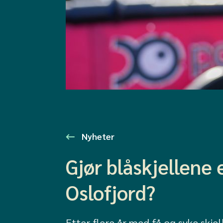
Nyheter
Gjør blåskjellene
Oslofjord?
Etter flere år med få og syke skje