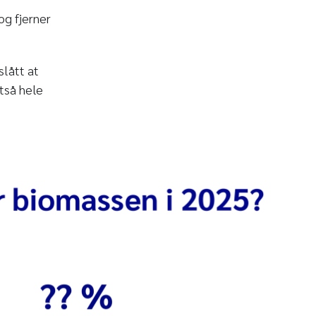
og fjerner
lått at
tså hele