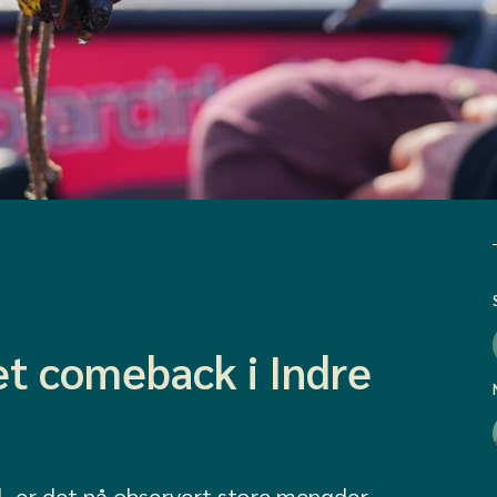
 et comeback i Indre
ll, er det nå observert store mengder