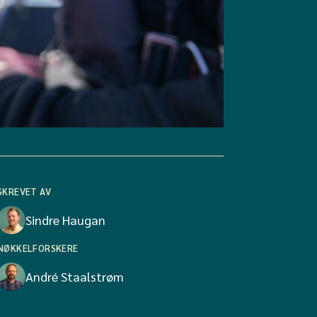
SKREVET AV
Sindre Haugan
NØKKELFORSKERE
André Staalstrøm