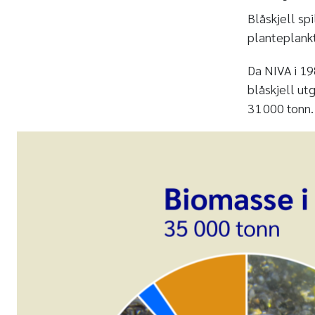
Blåskjell sp
planteplankt
Da NIVA i 19
blåskjell ut
31 000 tonn.