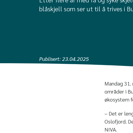
blåskjell som ser ut til å trives i
Publisert:
23.04.2025
Mandag 31. m
områder i Bu
økosystem f
– Det er leng
Oslofjord. D
NIVA.