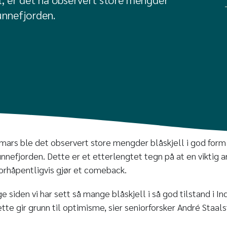
 Bunnefjorden.
ars ble det observert store mengder blåskjell i god form 
nnefjorden. Dette er et etterlengtet tegn på at en viktig ar
orhåpentligvis gjør et comeback.
e siden vi har sett så mange blåskjell i så god tilstand i In
ette gir grunn til optimisme, sier seniorforsker André Staal