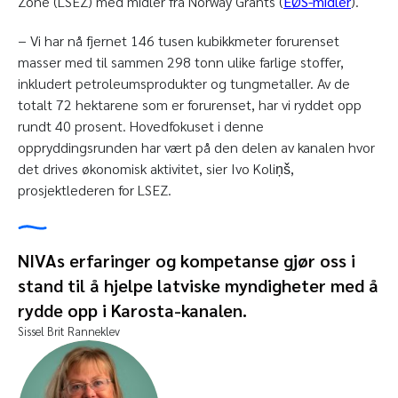
Zone (LSEZ) med midler fra Norway Grants (
EØS-midler
).
− Vi har nå fjernet 146 tusen kubikkmeter forurenset
masser med til sammen 298 tonn ulike farlige stoffer,
inkludert petroleumsprodukter og tungmetaller. Av de
totalt 72 hektarene som er forurenset, har vi ryddet opp
rundt 40 prosent. Hovedfokuset i denne
oppryddingsrunden har vært på den delen av kanalen hvor
det drives økonomisk aktivitet, sier Ivo Koliņš,
prosjektlederen for LSEZ.
NIVAs erfaringer og kompetanse gjør oss i
stand til å hjelpe latviske myndigheter med å
rydde opp i Karosta-kanalen.
Sissel Brit Ranneklev