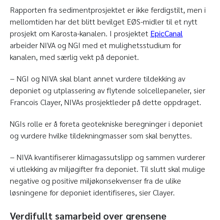
Rapporten fra sedimentprosjektet er ikke ferdigstilt, men i
mellomtiden har det blitt bevilget EØS-midler til et nytt
prosjekt om Karosta-kanalen. I prosjektet
EpicCanal
arbeider NIVA og NGI med et mulighetsstudium for
kanalen, med særlig vekt på deponiet.
− NGI og NIVA skal blant annet vurdere tildekking av
deponiet og utplassering av flytende solcellepaneler, sier
Francois Clayer, NIVAs prosjektleder på dette oppdraget.
NGIs rolle er å foreta geotekniske beregninger i deponiet
og vurdere hvilke tildekningmasser som skal benyttes.
− NIVA kvantifiserer klimagassutslipp og sammen vurderer
vi utlekking av miljøgifter fra deponiet. Til slutt skal mulige
negative og positive miljøkonsekvenser fra de ulike
løsningene for deponiet identifiseres, sier Clayer.
Verdifullt samarbeid over grensene