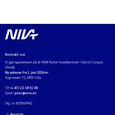
Kontakt oss
Vi gjør oppmerksom på at NIVA flytter hovedkontoret i Oslo til Campus
Ullevål.
Ny adresse fra 1. juni 2026 er:
Sognsveien 72, 0855 Oslo.
Tlf:
(+47) 22 18 51 00
Epost:
post@niva.no
Org. nr: 855869942
Ansatte