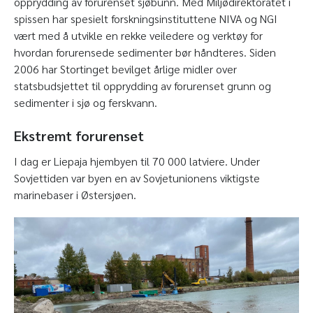
opprydding av forurenset sjøbunn. Med Miljødirektoratet i
spissen har spesielt forskningsinstituttene NIVA og NGI
vært med å utvikle en rekke veiledere og verktøy for
hvordan forurensede sedimenter bør håndteres. Siden
2006 har Stortinget bevilget årlige midler over
statsbudsjettet til opprydding av forurenset grunn og
sedimenter i sjø og ferskvann.
Ekstremt forurenset
I dag er Liepaja hjembyen til 70 000 latviere. Under
Sovjettiden var byen en av Sovjetunionens viktigste
marinebaser i Østersjøen.