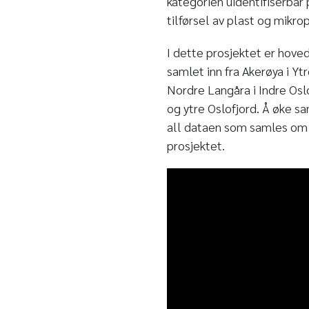
kategorien uidentifiserbar
tilførsel av plast og mikrop
I dette prosjektet er hov
samlet inn fra Akerøya i Y
Nordre Langåra i Indre Oslo
og ytre Oslofjord. Å øke s
all dataen som samles om m
prosjektet.