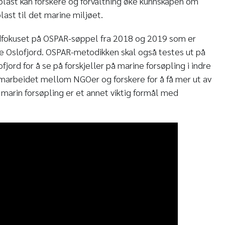
 plast kan forskere og forvaltning øke kunnskapen om
last til det marine miljøet.
edfokuset på OSPAR-søppel fra 2018 og 2019 som er
tre Oslofjord. OSPAR-metodikken skal også testes ut på
fjord for å se på forskjeller på marine forsøpling i indre
amarbeidet mellom NGOer og forskere for å få mer ut av
arin forsøpling er et annet viktig formål med