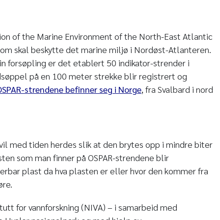
ion of the Marine Environment of the North-East Atlantic
om skal beskytte det marine miljø i Nordøst-Atlanteren.
in forsøpling er det etablert 50 indikator-strender i
søppel på en 100 meter strekke blir registrert og
OSPAR-strendene befinner seg i Norge
, fra Svalbard i nord
vil med tiden herdes slik at den brytes opp i mindre biter
asten som man finner på OSPAR-strendene blir
serbar plast da hva plasten er eller hvor den kommer fra
øre.
itutt for vannforskning (NIVA) – i samarbeid med