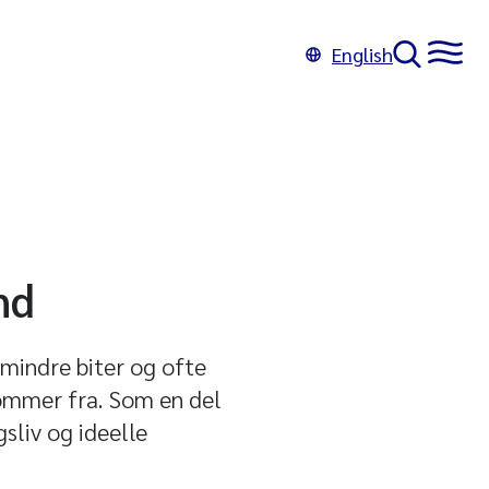
English
nd
 mindre biter og ofte
 kommer fra. Som en del
sliv og ideelle