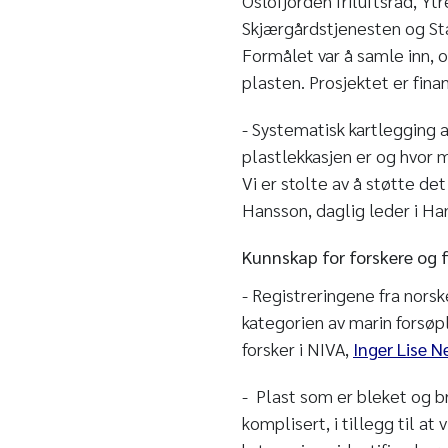
Oslofjorden friluftsråd, Yt
Skjærgårdstjenesten og Sta
Formålet var å samle inn, o
plasten. Prosjektet er fina
- Systematisk kartlegging av
plastlekkasjen er og hvor m
Vi er stolte av å støtte de
Hansson, daglig leder i Ha
Kunnskap for forskere og 
- Registreringene fra nors
kategorien av marin forsøpl
forsker i NIVA,
Inger Lise N
- Plast som er bleket og br
komplisert, i tillegg til a