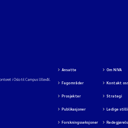
Ansatte
Om NIVA
ntoret i Oslo til Campus Ullevål.
Fagområder
Kontakt os
Prosjekter
Strategi
Publikasjoner
Ledige still
Forskningsseksjoner
Redegjørel