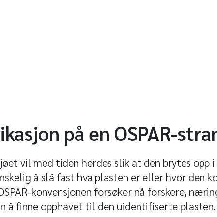
fikasjon på en OSPAR-stra
jøet vil med tiden herdes slik at den brytes opp i
anskelig å slå fast hva plasten er eller hvor den
 OSPAR-konvensjonen forsøker nå forskere, næring
å finne opphavet til den uidentifiserte plasten.