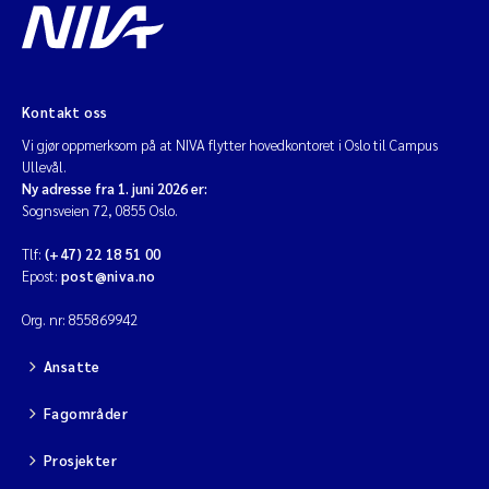
Kontakt oss
Vi gjør oppmerksom på at NIVA flytter hovedkontoret i Oslo til Campus
Ullevål.
Ny adresse fra 1. juni 2026 er:
Sognsveien 72, 0855 Oslo.
Tlf:
(+47) 22 18 51 00
Epost:
post@niva.no
Org. nr: 855869942
Ansatte
Fagområder
Prosjekter