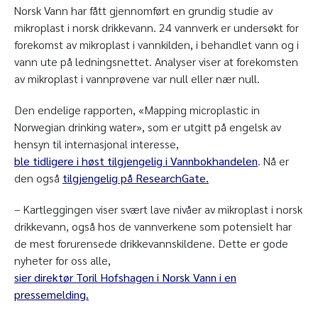
Norsk Vann har fått gjennomført en grundig studie av
mikroplast i norsk drikkevann. 24 vannverk er undersøkt for
forekomst av mikroplast i vannkilden, i behandlet vann og i
vann ute på ledningsnettet. Analyser viser at forekomsten
av mikroplast i vannprøvene var null eller nær null.
Den endelige rapporten, «Mapping microplastic in
Norwegian drinking water», som er utgitt på engelsk av
hensyn til internasjonal interesse,
ble tidligere i høst tilgjengelig i Vannbokhandelen
. Nå er
den også
tilgjengelig på ResearchGate.
– Kartleggingen viser svært lave nivåer av mikroplast i norsk
drikkevann, også hos de vannverkene som potensielt har
de mest forurensede drikkevannskildene. Dette er gode
nyheter for oss alle,
sier direktør Toril Hofshagen i Norsk Vann i en
pressemelding.