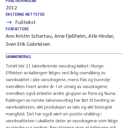
PUBLISERINGSÅR
2012
EKSTERNE NETTSTED
Fulltekst
FORFATTERE
Ann Kristin Schartau, Arne Fjellheim, Atle Hindar,
Sven Erik Gabrielsen
SAMMENDRAG
Totalt blir 21 lakseførende vassdrag kalket i Norge.
Effekten av kalkingen følges ved årlig overvåking av
vannkvalitet i alle vassdragene, mens fisk og bunndyr
overvåkes hvert andre år. I et utvalg av vassdragene
overvåkes også enkelte andre grupper av flora og fauna.
Kalkingen av norske laksevassdrag har ført til bedring av
vannkvaliteten, økt produksjon av laks og økt biologisk
mangfold. Det har også vært en positiv utvikling i
vannkvaliteten i ukalkete deler av vassdragene som følge
av mindre sur nedbør. Resultatene viser at kalkingen må