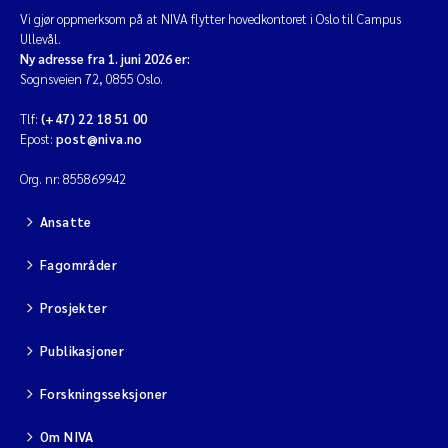
Vi gjør oppmerksom på at NIVA flytter hovedkontoret i Oslo til Campus
Ullevål.
Ny adresse fra 1. juni 2026 er:
Sognsveien 72, 0855 Oslo.
Tlf:
(+47) 22 18 51 00
Epost:
post@niva.no
Org. nr: 855869942
Ansatte
Fagområder
Prosjekter
Publikasjoner
Forskningsseksjoner
Om NIVA