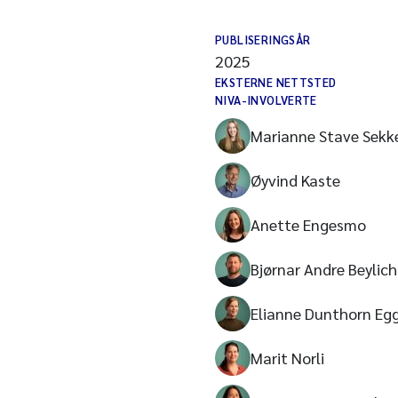
PUBLISERINGSÅR
2025
EKSTERNE NETTSTED
NIVA-INVOLVERTE
Marianne Stave Sekk
Øyvind Kaste
Anette Engesmo
Bjørnar Andre Beylich
Elianne Dunthorn Eg
Marit Norli