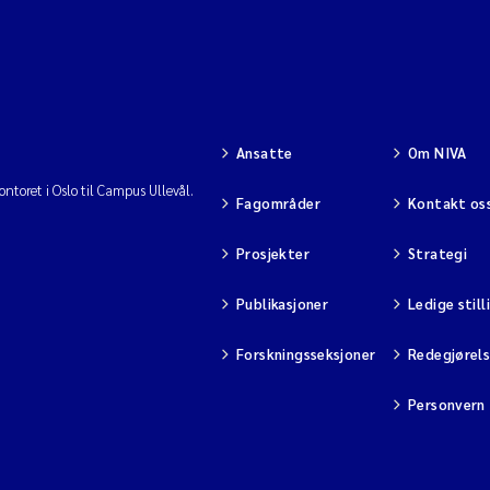
Ansatte
Om NIVA
ntoret i Oslo til Campus Ullevål.
Fagområder
Kontakt os
Prosjekter
Strategi
Publikasjoner
Ledige still
Forskningsseksjoner
Redegjørel
Personvern