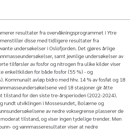
erer resultater fra overvåkningsprogrammet i Ytre
menstiller disse med tidligere resultater fra
ante undersøkelser i Oslofjorden. Det gjøres årlige
vannmasseundersøkelser, samt jevnlige undersøkelser av
e tilførsler av fosfor og nitrogen fra ulike kilder viser
te enkeltkilden for både fosfor (55 %) - og
%). Kommunalt avløp bidro med hhv. 14 % av fosfat og 18
 Vannmasseundersøkelsene ved 18 stasjoner gir åtte
t tilstand for den siste tre-årsperioden (2022-2024).
ng rundt utviklingen i Mossesundet, Bolærne og
unnsundersøkelsene av nedre voksegrense plasserer de
r moderat tilstand, og viser ingen tydelige trender. Men
bunn- og vannmasseresultater viser at nedre