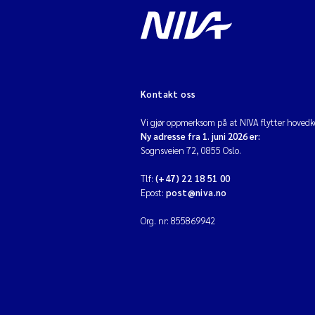
Kontakt oss
Vi gjør oppmerksom på at NIVA flytter hovedko
Ny adresse fra 1. juni 2026 er:
Sognsveien 72, 0855 Oslo.
Tlf:
(+47) 22 18 51 00
Epost:
post@niva.no
Org. nr: 855869942