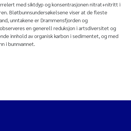
relert med siktdyp og konsentrasjonen nitrat+nitritt i
n. Bløtbunnsundersøkelsene viser at de fleste
stand, unntakene er Drammensfjorden og
observeres en generell reduksjon i artsdiversitet og
ende innhold av organisk karbon i sedimentet, og med
nn i bunnvannet.