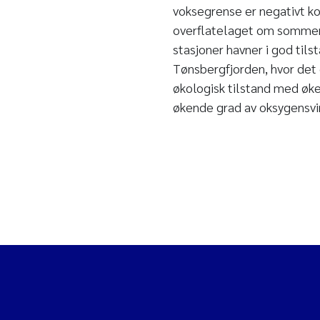
voksegrense er negativt kor
overflatelaget om sommere
stasjoner havner i god til
Tønsbergfjorden, hvor det 
økologisk tilstand med øk
økende grad av oksygensvi