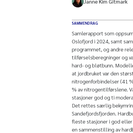
Janne Kim Gitmark
SAMMENDRAG
Samlerapport som oppsumm
Oslofjord i 2024, samt sam
programmet, og andre relev
tilførselsberegninger og 
hard- og bløtbunn. Modellert
at jordbruket var den størs
nitrogenforbindelser (41 
% av nitrogentilførslene.
stasjoner god og ti modera
Det rettes særlig bekymri
Sandefjordsfjorden. Hardb
fleste stasjoner i god elle
en sammenstilling av hard