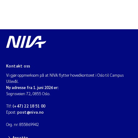
Kontakt oss
Vi gjør oppmerksom på at NIVA flytter hovedkontoret i Oslo til Campus
Ullevål.
Ny adresse fra 1. juni 2026 er:
Sognsveien 72, 0855 Oslo.
Tlf:
(+47) 22 18 51 00
Epost:
post@niva.no
Org. nr: 855869942
Ansatte