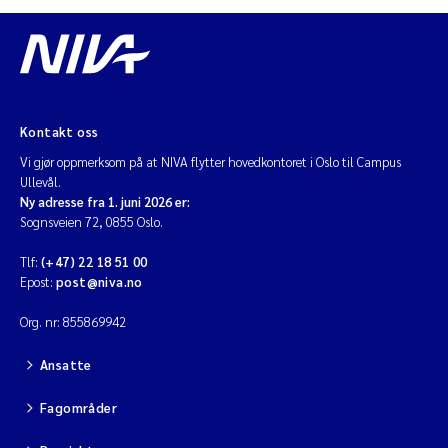
Kontakt oss
Vi gjør oppmerksom på at NIVA flytter hovedkontoret i Oslo til Campus
Ullevål.
Ny adresse fra 1. juni 2026 er:
Sognsveien 72, 0855 Oslo.
Tlf:
(+47) 22 18 51 00
Epost:
post@niva.no
Org. nr: 855869942
Ansatte
Fagområder