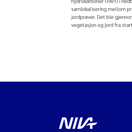
hydrokarboner (PAH) i nedb
samlokalisering mellom prø
jordprøver. Det ble gjennom
vegetasjon og jord fra sta