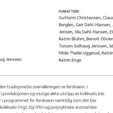
FORFATTERE
Guttorm Christensen, Clau
Berglen, Geir Dahl-Hansen,
Jensen, Ida Dahl-Hansen, E
Katrin Bluhm, Benoît Olivi
Torunn Solhaug Jenssen, Sé
s
Hilde Thelle Uggerud, Katri
ug Jenssen
Katrin Enge
 den tradisjonelle overvåkningen av ferskvann. I
i produksjonen og mulige økte utslipp av kvikksølv ble
r i programmet for ferskvann samtidig som det ble
kvikksølv (Hg), bly (Pb) og polysykliske aromatiske