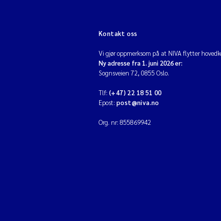
Kontakt oss
Vi gjør oppmerksom på at NIVA flytter hovedko
Ny adresse fra 1. juni 2026 er:
Sognsveien 72, 0855 Oslo.
Tlf:
(+47) 22 18 51 00
Epost:
post@niva.no
Org. nr: 855869942