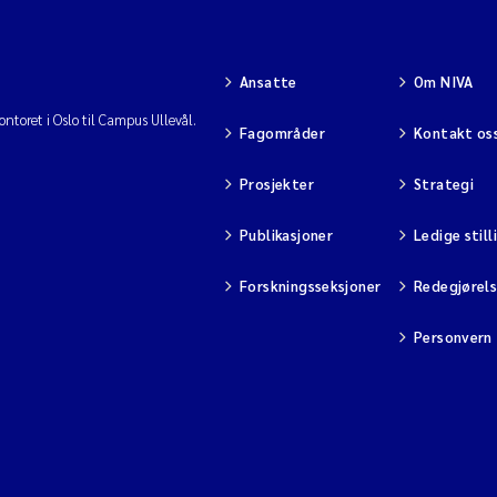
Ansatte
Om NIVA
ntoret i Oslo til Campus Ullevål.
Fagområder
Kontakt os
Prosjekter
Strategi
Publikasjoner
Ledige still
Forskningsseksjoner
Redegjørel
Personvern