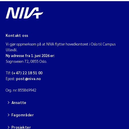
Kontakt oss
Vi gjør oppmerksom på at NIVA flytter hovedkontoret i Oslo til Campus
Ullevål.
Ny adresse fra 1. juni 2026 er:
Sognsveien 72, 0855 Oslo.
Tlf:
(+47) 22 18 51 00
Epost:
post@niva.no
Org. nr: 855869942
Ansatte
Fagområder
Prosjekter