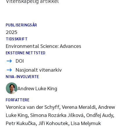
Vitenskapelig artikkel
PUBLISERINGSÅR
2025
TIDSSKRIFT
Environmental Science: Advances
EKSTERNE NETTSTED
DOI
Nasjonalt vitenarkiv
NIVA-INVOLVERTE
Andrew Luke King
FORFATTERE
Veronica van der Schyff, Verena Meraldi, Andrew
Luke King, Simona Rozárka Jílková, Ondřej Audy,
Petr Kukučka, Jiří Kohoutek, Lisa Melymuk