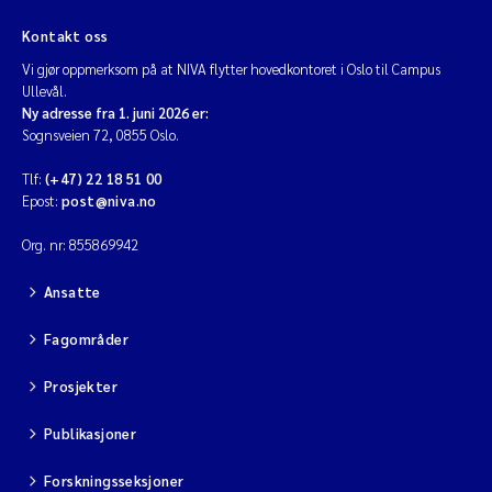
Kontakt oss
Vi gjør oppmerksom på at NIVA flytter hovedkontoret i Oslo til Campus
Ullevål.
Ny adresse fra 1. juni 2026 er:
Sognsveien 72, 0855 Oslo.
Tlf:
(+47) 22 18 51 00
Epost:
post@niva.no
Org. nr: 855869942
Ansatte
Fagområder
Prosjekter
Publikasjoner
Forskningsseksjoner