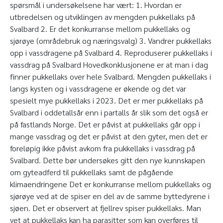
spørsmål i undersøkelsene har vært: 1. Hvordan er
utbredelsen og utviklingen av mengden pukkellaks på
Svalbard 2. Er det konkurranse mellom pukkellaks og
sjørøye (områdebruk og næringsvalg) 3. Vandrer pukkellaks
opp i vassdragene på Svalbard 4. Reproduserer pukkellaks i
vassdrag på Svalbard Hovedkonklusjonene er at man i dag
finner pukkellaks over hele Svalbard. Mengden pukkellaks i
langs kysten og i vassdragene er økende og det var
spesielt mye pukkellaks i 2023. Det er mer pukkellaks på
Svalbard i oddetallsår enn i partalls år slik som det også er
på fastlands Norge. Det er påvist at pukkellaks går opp i
mange vassdrag og det er påvist at den gyter, men det er
foreløpig ikke påvist avkom fra pukkellaks i vassdrag på
Svalbard. Dette bør undersøkes gitt den nye kunnskapen
om gyteadferd til pukkellaks samt de pågående
klimaendringene Det er konkurranse mellom pukkellaks og
sjørøye ved at de spiser en del av de samme byttedyrene i
sjøen. Det er observert at fjellrev spiser pukkellaks. Man
vet at pukkellaks kan ha parasitter som kan overføres til