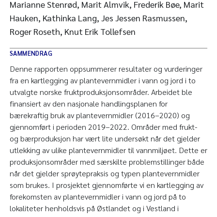
Marianne Stenrød, Marit Almvik, Frederik Bøe, Marit
Hauken, Kathinka Lang, Jes Jessen Rasmussen,
Roger Roseth, Knut Erik Tollefsen
SAMMENDRAG
Denne rapporten oppsummerer resultater og vurderinger
fra en kartlegging av plantevernmidler i vann og jord i to
utvalgte norske fruktproduksjonsområder. Arbeidet ble
finansiert av den nasjonale handlingsplanen for
bærekraftig bruk av plantevernmidler (2016–2020) og
gjennomført i perioden 2019–2022. Områder med frukt-
og bærproduksjon har vært lite undersøkt når det gjelder
utlekking av ulike plantevernmidler til vannmiljøet. Dette er
produksjonsområder med særskilte problemstillinger både
når det gjelder sprøytepraksis og typen plantevernmidler
som brukes. I prosjektet gjennomførte vi en kartlegging av
forekomsten av plantevernmidler i vann og jord på to
lokaliteter henholdsvis på Østlandet og i Vestland i