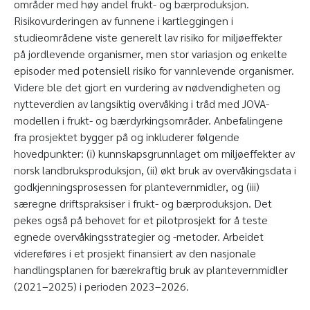
områder med høy andel frukt- og bærproduksjon.
Risikovurderingen av funnene i kartleggingen i
studieområdene viste generelt lav risiko for miljøeffekter
på jordlevende organismer, men stor variasjon og enkelte
episoder med potensiell risiko for vannlevende organismer.
Videre ble det gjort en vurdering av nødvendigheten og
nytteverdien av langsiktig overvåking i tråd med JOVA-
modellen i frukt- og bærdyrkingsområder. Anbefalingene
fra prosjektet bygger på og inkluderer følgende
hovedpunkter: (i) kunnskapsgrunnlaget om miljøeffekter av
norsk landbruksproduksjon, (ii) økt bruk av overvåkingsdata i
godkjenningsprosessen for plantevernmidler, og (iii)
særegne driftspraksiser i frukt- og bærproduksjon. Det
pekes også på behovet for et pilotprosjekt for å teste
egnede overvåkingsstrategier og -metoder. Arbeidet
videreføres i et prosjekt finansiert av den nasjonale
handlingsplanen for bærekraftig bruk av plantevernmidler
(2021–2025) i perioden 2023–2026.