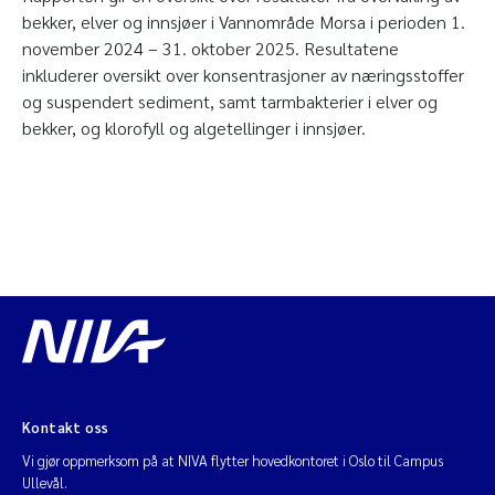
bekker, elver og innsjøer i Vannområde Morsa i perioden 1.
november 2024 – 31. oktober 2025. Resultatene
inkluderer oversikt over konsentrasjoner av næringsstoffer
og suspendert sediment, samt tarmbakterier i elver og
bekker, og klorofyll og algetellinger i innsjøer.
Kontakt oss
Vi gjør oppmerksom på at NIVA flytter hovedkontoret i Oslo til Campus
Ullevål.