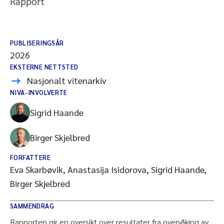
Rapport
PUBLISERINGSÅR
2026
EKSTERNE NETTSTED
Nasjonalt vitenarkiv
NIVA-INVOLVERTE
Sigrid Haande
Birger Skjelbred
FORFATTERE
Eva Skarbøvik, Anastasija Isidorova, Sigrid Haande,
Birger Skjelbred
SAMMENDRAG
Rapporten gir en oversikt over resultater fra overvåking av