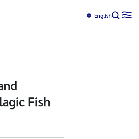
English
and
agic Fish