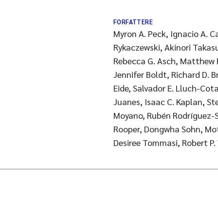
FORFATTERE
Myron A. Peck, Ignacio A. C
Rykaczewski, Akinori Takas
Rebecca G. Asch, Matthew R.
Jennifer Boldt, Richard D. B
Eide, Salvador E. Lluch-Cota
Juanes, Isaac C. Kaplan, St
Moyano, Rubén Rodríguez-S
Rooper, Dongwha Sohn, Mo
Desiree Tommasi, Robert P