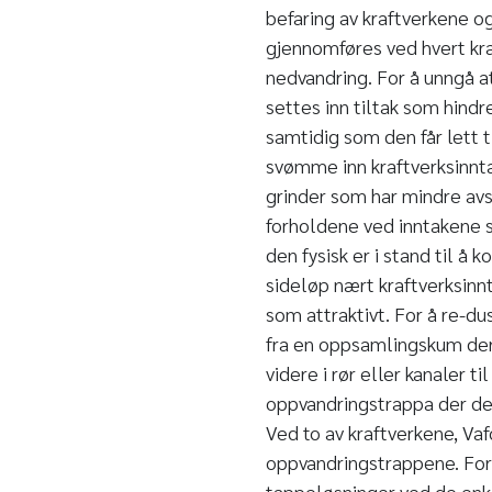
befaring av kraftverkene og 
gjennomføres ved hvert kra
nedvandring. For å unngå 
settes inn tiltak som hind
samtidig som den får lett ti
svømme inn kraftverksinnta
grinder som har mindre av
forholdene ved inntakene s
den fysisk er i stand til 
sideløp nært kraftverksinn
som attraktivt. For å re-d
fra en oppsamlingskum der 
videre i rør eller kanaler t
oppvandringstrappa der det
Ved to av kraftverkene, Vaf
oppvandringstrappene. For å
tappeløsninger ved de enk