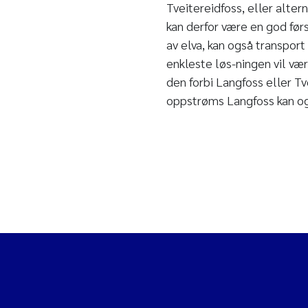
Tveitereidfoss, eller alte
kan derfor være en god førs
av elva, kan også transpor
enkleste løs-ningen vil v
den forbi Langfoss eller Tve
oppstrøms Langfoss kan og