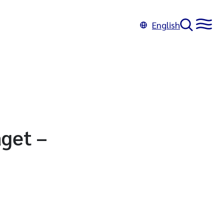
English
aget –