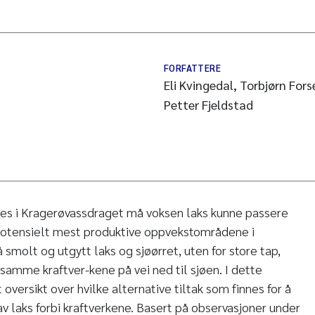
FORFATTERE
Eli Kvingedal, Torbjørn For
Petter Fjeldstad
res i Kragerøvassdraget må voksen laks kunne passere
 potensielt mest produktive oppvekstområdene i
smolt og utgytt laks og sjøørret, uten for store tap,
amme kraftver-kene på vei ned til sjøen. I dette
t oversikt over hvilke alternative tiltak som finnes for å
v laks forbi kraftverkene. Basert på observasjoner under