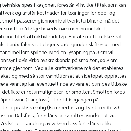
tekniske spesifikasjoner, foreslår vi hvilke tiltak som kan
ftverk og anslår kostnader for løsninger for opp- og
at smolt passerer gjennom kraftverksturbinene må det
rer smolten å følge hovedstrømmen inn inntaket,
lgang til et attraktivt sideløp. For at smolten ikke skal
ket anbefaler vi at dagens vare-grinder skiftes ut med
stand mellom spilene. Med en lysåpning på 3 cm vil
annsynligvis virke avskrekkende på smolten, selv om
å komme gjennom. Ved alle kraftverkene må det etableres
taket og med så stor vanntilførsel at sideløpet oppfattes
usere vanntap kan eventuelt noe av vannet pumpes tilbake
det ikke er returmuligheter for smolten. Smolten føres
il åpent vann (Langfoss) eller til inngangen på
te er praktisk mulig (Kammerfoss og Tveitereidfoss).
oss og Dalsfoss, foreslår vi at smolten vandrer ut via
 sikre oppvandring av voksen laks foreslår vi ulike
elte kraft-verk.  Kammerfoss: motstrømstrapp (Denil-