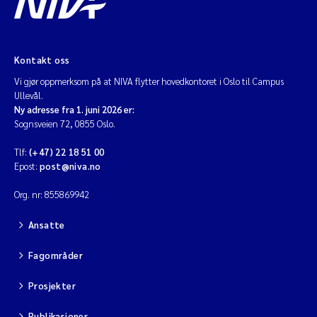
Kontakt oss
Vi gjør oppmerksom på at NIVA flytter hovedkontoret i Oslo til Campus
Ullevål.
Ny adresse fra 1. juni 2026 er:
Sognsveien 72, 0855 Oslo.
Tlf:
(+47) 22 18 51 00
Epost:
post@niva.no
Org. nr: 855869942
Ansatte
Fagområder
Prosjekter
Publikasjoner