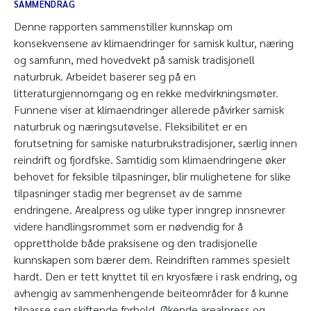
SAMMENDRAG
Denne rapporten sammenstiller kunnskap om
konsekvensene av klimaendringer for samisk kultur, næring
og samfunn, med hovedvekt på samisk tradisjonell
naturbruk. Arbeidet baserer seg på en
litteraturgjennomgang og en rekke medvirkningsmøter.
Funnene viser at klimaendringer allerede påvirker samisk
naturbruk og næringsutøvelse. Fleksibilitet er en
forutsetning for samiske naturbrukstradisjoner, særlig innen
reindrift og fjordfske. Samtidig som klimaendringene øker
behovet for feksible tilpasninger, blir mulighetene for slike
tilpasninger stadig mer begrenset av de samme
endringene. Arealpress og ulike typer inngrep innsnevrer
videre handlingsrommet som er nødvendig for å
opprettholde både praksisene og den tradisjonelle
kunnskapen som bærer dem. Reindriften rammes spesielt
hardt. Den er tett knyttet til en kryosfære i rask endring, og
avhengig av sammenhengende beiteområder for å kunne
tilpasse seg skiftende forhold. Økende arealpress og