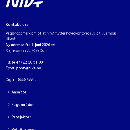
Kontakt oss
Vi gjør oppmerksom på at NIVA flytter hovedkontoret i Oslo til Campus
Ullevål.
Ny adresse fra 1. juni 2026 er:
Sognsveien 72, 0855 Oslo.
Tlf:
(+47) 22 18 51 00
Epost:
post@niva.no
Org. nr: 855869942
Ansatte
Fagområder
Prosjekter
Publikasjoner