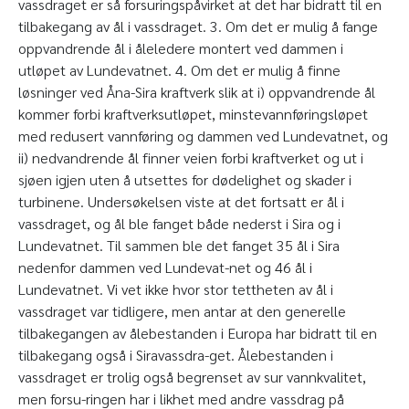
vassdraget er så forsuringspåvirket at det har bidratt til en
tilbakegang av ål i vassdraget. 3. Om det er mulig å fange
oppvandrende ål i åleledere montert ved dammen i
utløpet av Lundevatnet. 4. Om det er mulig å finne
løsninger ved Åna-Sira kraftverk slik at i) oppvandrende ål
kommer forbi kraftverksutløpet, minstevannføringsløpet
med redusert vannføring og dammen ved Lundevatnet, og
ii) nedvandrende ål finner veien forbi kraftverket og ut i
sjøen igjen uten å utsettes for dødelighet og skader i
turbinene. Undersøkelsen viste at det fortsatt er ål i
vassdraget, og ål ble fanget både nederst i Sira og i
Lundevatnet. Til sammen ble det fanget 35 ål i Sira
nedenfor dammen ved Lundevat-net og 46 ål i
Lundevatnet. Vi vet ikke hvor stor tettheten av ål i
vassdraget var tidligere, men antar at den generelle
tilbakegangen av ålebestanden i Europa har bidratt til en
tilbakegang også i Siravassdra-get. Ålebestanden i
vassdraget er trolig også begrenset av sur vannkvalitet,
men forsu-ringen har i likhet med andre vassdrag på