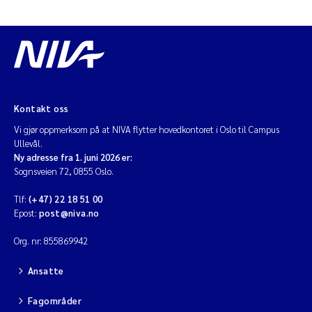
Kontakt oss
Vi gjør oppmerksom på at NIVA flytter hovedkontoret i Oslo til Campus
Ullevål.
Ny adresse fra 1. juni 2026 er:
Sognsveien 72, 0855 Oslo.
Tlf:
(+47) 22 18 51 00
Epost:
post@niva.no
Org. nr: 855869942
Ansatte
Fagområder