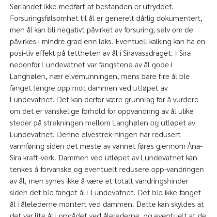
Sørlandet ikke medført at bestanden er utryddet.
Forsuringsfølsomhet til ål er generelt dårlig dokumentert,
men ål kan bli negativt påvirket av forsuring, selv om de
påvirkes i mindre grad enn laks. Eventuell kalking kan ha en
posi-tiv effekt på tettheten av ål i Siravassdraget. I Sira
nedenfor Lundevatnet var fangstene av ål gode i
Langhølen, nær elvemunningen, mens bare fire ål ble
fanget lengre opp mot dammen ved utløpet av
Lundevatnet. Det kan derfor være grunnlag for å vurdere
om det er vanskelige forhold for oppvandring av ål ulike
steder på strekningen mellom Langhølen og utløpet av
Lundevatnet. Denne elvestrek-ningen har redusert
vannføring siden det meste av vannet føres gjennom Åna-
Sira kraft-verk. Dammen ved utløpet av Lundevatnet kan
tenkes å forvanske og eventuelt redusere opp-vandringen
av ål, men synes ikke å være et totalt vandringshinder
siden det ble fanget ål i Lundevatnet. Det ble ikke fanget
ål i ålelederne montert ved dammen. Dette kan skyldes at
det var lite ål i området ved ålelederne, og eventuelt at de