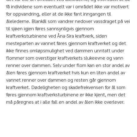
få individene som eventuelt var i området ikke var motivert
for oppvandring, eller at de ikke fant inngangen til
ålelederne. Blankål som vandrer nedover vassdraget på vei
til sjøen igjen føres sannsynligvis gjennom
kraftverksturbinene ved Åna-Sira kraftverk, siden
mesteparten av vannet føres gjennom kraftverket og det
ikke finnes omløpsmulighet ved dammen unntatt under
flommer som overstiger kraftverkets slukeevne og vann
renner over dammen. Selv under flom kan en stor andel av
ålen føres gjennom kraftverket hvis kun en liten andel av
vannet renner over dammen og resten går gjennom
kraftverket. Dødeligheten og skadefrekvensen for ål som
føres gjennom kraftverksturbinene er ikke kjent, men det
må påregnes at i alle fall en andel av ålen ikke overlever.