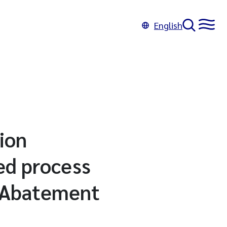
English
ion
ed process
d Abatement