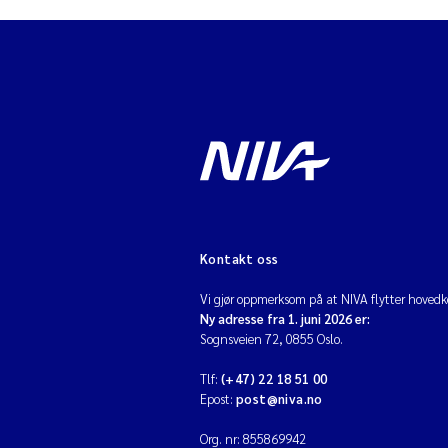
Kontakt oss
Vi gjør oppmerksom på at NIVA flytter hovedko
Ny adresse fra 1. juni 2026 er:
Sognsveien 72, 0855 Oslo.
Tlf:
(+47) 22 18 51 00
Epost:
post@niva.no
Org. nr: 855869942