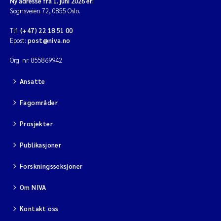
Ny adresse fra 1. juni 2026 er:
Sognsveien 72, 0855 Oslo.
Tlf:
(+47) 22 18 51 00
Epost:
post@niva.no
Org. nr: 855869942
Ansatte
Fagområder
Prosjekter
Publikasjoner
Forskningsseksjoner
Om NIVA
Kontakt oss